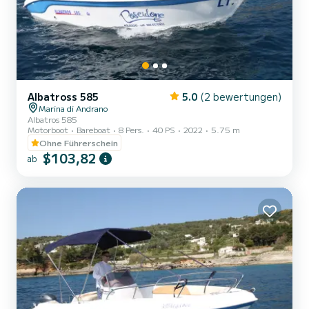
Albatross 585
5.0
(2 bewertungen)
Marina di Andrano
Albatros 585
Motorboot
Bareboat
8 Pers.
40 PS
2022
5.75 m
Ohne Führerschein
$103,82
ab