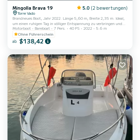
Mingolla Brava 19
5.0
(2 bewertungen)
Torre Vado
Brandneues Boot, Jahr 2022. Länge 5,60 m, Breite 2,35 m. Ideal,
um einen ruhigen Tag in völliger Entspannung zu verbringen und
Motorboot
Bareboat
7 Pers.
40 PS
2022
5.6 m
dabei die herrliche Küste des Salento zu bewundern. Es ist kein
Bootsführerschein erforderlich. Design, Stabilität und Komfort sind
Ohne Führerschein
die drei grundlegenden Eigenschaften, die den Brava 19 zu einem
$138,42
ab
der komfortabelsten Modelle machen. Das Boot ist mit allen
obligatorischen Ausrüstungsgegenständen ausgestattet.