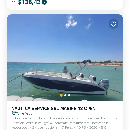
die drei grundlegenden Eigenschaften, die den Brava 19 zu einem
$138,42
ab
der komfortabelsten Modelle machen. Das Boot ist mit allen
obligatorischen Ausrüstungsgegenständen ausgestattet.
NAUTICA SERVICE SRL MARINE 18 OPEN
Torre Vado
Erkunden Sie die kristallklaren Gewässer von Salento an Bord eines
unserer Boote in völliger Autonomie! Mit unserem Bootverleih-
Motorboot
Skipper optional
7 Pers.
40 PS
2020
5.8 m
Service in Torre Vado haben Sie die Möglichkeit, ein einzigartiges