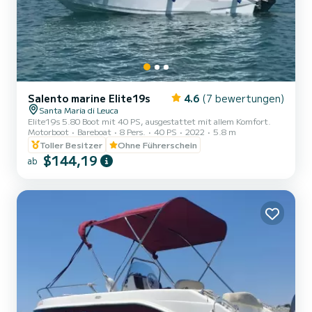
Salento marine Elite19s
4.6
(7 bewertungen)
Santa Maria di Leuca
Elite19s 5.80 Boot mit 40 PS, ausgestattet mit allem Komfort.
Motorboot
Bareboat
8 Pers.
40 PS
2022
5.8 m
Toller Besitzer
Ohne Führerschein
$144,19
ab