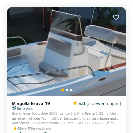
Mingolla Brava 19
5.0
(2 bewertungen)
Torre Vado
Brandneues Boot, Jahr 2022. Länge 5,60 m, Breite 2,35 m. Ideal,
um einen ruhigen Tag in völliger Entspannung zu verbringen und
Motorboot
Skipper optional
7 Pers.
40 PS
2022
5.6 m
dabei die herrliche Küste des Salento zu bewundern. Es ist kein
Bootsführerschein erforderlich. Design, Stabilität und Komfort sind
Ohne Führerschein