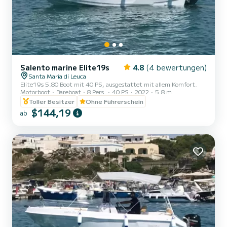
Salento marine Elite19s
4.8
(4 bewertungen)
Santa Maria di Leuca
Elite19s 5.80 Boot mit 40 PS, ausgestattet mit allem Komfort.
Motorboot
Bareboat
8 Pers.
40 PS
2022
5.8 m
Toller Besitzer
Ohne Führerschein
$144,19
ab