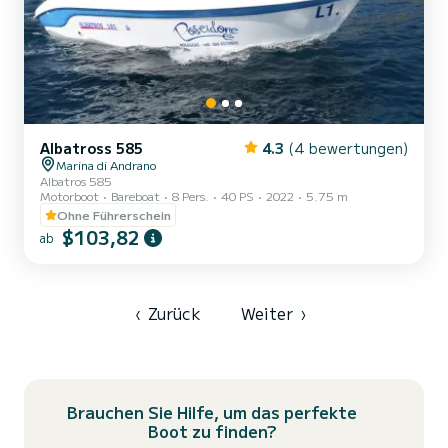
Albatross 585
4.3
(4 bewertungen)
Marina di Andrano
Albatros 585
Motorboot
Bareboat
8 Pers.
40 PS
2022
5.75 m
Ohne Führerschein
$103,82
ab
‹
Zurück
Weiter
›
Brauchen Sie Hilfe, um das perfekte
Boot zu finden?