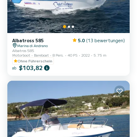
Albatross 585
5.0
(13 bewertungen)
Marina di Andrano
Albatros 585
Motorboot
Bareboat
8 Pers.
40 PS
2022
5.75 m
Ohne Führerschein
$103,82
ab