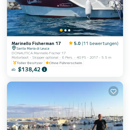
Marinello Fisherman 17
5.0
(11 bewertungen)
Santa Maria di Leuca
DONAUTICA Marinello Fischer 17
Motorboot
Skipper optional
6 Pers.
40 PS
2017
5.5 m
Toller Besitzer
Ohne Führerschein
$138,42
ab