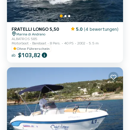
FRATELLI LONGO 5,50
5.0
(4 bewertungen)
Marina di Andrano
ALBATROS 585
Motorboot
Bareboat
8 Pers.
40 PS
2002
5.5 m
Ohne Führerschein
$103,82
ab