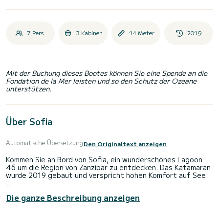
7 Pers.
3 Kabinen
14 Meter
2019
Mit der Buchung dieses Bootes können Sie eine Spende an die
Fondation de la Mer leisten und so den Schutz der Ozeane
unterstützen.
Über Sofia
Automatische Übersetzung
Den Originaltext anzeigen
Kommen Sie an Bord von Sofia, ein wunderschönes Lagoon
46 um die Region von Zanzibar zu entdecken. Das Katamaran
wurde 2019 gebaut und verspricht hohen Komfort auf See.
Das Katamaran ist 14 Meter lang und verfügt über 114 PS.
Die ganze Beschreibung anzeigen
Mit seinen 3 Kabinen kann das Schiff bis zu 6 Personen für
einen Törn aufnehmen.