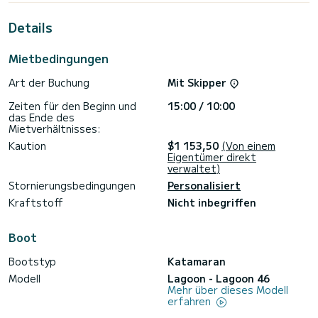
Dieses Lagoon 46 verfügt über 3 Toiletten mit Dusche.
Details
Es ist unter anderem mit folgender Ausrüstung
ausgestattet: Außenbordmotor, TV, Außenlautsprecher,
Entsalzungsanlage, Elektrowinch.
Mietbedingungen
Bitte fordern Sie Ihr Angebot direkt über die Plattform an,
Art der Buchung
Mit Skipper
Zeiten für den Beginn und
15:00 / 10:00
das Ende des
Mietverhältnisses:
Kaution
$1 153,50
(Von einem
Eigentümer direkt
verwaltet)
Stornierungsbedingungen
Personalisiert
Kraftstoff
Nicht inbegriffen
Boot
Bootstyp
Katamaran
Modell
Lagoon - Lagoon 46
Mehr über dieses Modell
erfahren