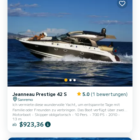
Jeanneau Prestige 42 S
5.0
(1 bewertungen)
Sanremo
Ich vermiete diese wundervolle Yacht, um entspannte Tage mit
Familie oder Freunden zu verbringen. Das Boot verfügt über zwei
Motorboot
Skipper obligatorisch
10 Pers.
700 PS
2010
komfortable Doppelkabinen sowie eine gemütliche umwandelbare
13 m
Essecke, die zwei weitere Gäste übernachten lässt. Es gibt eine voll
$923,36
ab
ausgestattete Küche für verschiedene Zubereitungen. Draußen
gibt es ein komfortables Cockpit mit einem Tisch, der von einem
Hardtop überdacht ist, um wundervolle Mahlzeiten im Freien zu