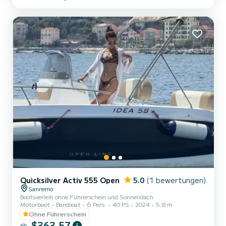
seinesgleichen. kein Plastik, keine Harze, kein Fiberglas nur Holz,
gesund, frisch im Sommer und warm im Winter, mit Charme
unvergleichlich. Diese Yacht zu mieten ist ein anderes,
erstklassiges Erlebnis. Sie werden einen Kapitän haben, um
unvergessli...
Quicksilver Activ 555 Open
5.0
(1 bewertungen)
Sanremo
Bootsverleih ohne Führerschein und Sonnendach
Motorboot
Bareboat
6 Pers.
40 PS
2024
5.8 m
Ohne Führerschein
$363,57
ab