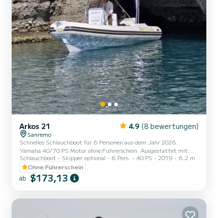
Arkos 21
4.9
(8 bewertungen)
Sanremo
Schnelles Schlauchboot für 6 Personen aus dem Jahr 2026.
Yamaha 40/70 PS Motor ohne Führerschein. Ausgestattet mit:
Schlauchboot
Skipper optional
6 Pers.
40 PS
2019
6.2 m
Stereo, EcoGps, Sonnendach, Dusche. Sehr stabil und für alle
Meerbedingungen geeignet. Innovative Rumpfform, die das Gleiten
Ohne Führerschein
und die Sicherheit bei hoher Geschwindigkeit verbessert. Sehr
$173,13
ab
schnelles Boot, bis zu 30 Knoten