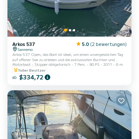
Arkos 537
5.0
(2 bewertungen)
Sanremo
Arkos 537 Open, das Boot ist ideal, um einen unvergesslichen Tag
auf offener See zu erleben und die exklusivsten Buchten und
Motorboot
Skipper obligatorisch
7 Pers.
80 PS
2011
6 m
schönsten Aussichten unserer Küste zu entdecken! Dank ihres
leistungsstarken Rumpfes und des 80 PS Motors (Führerschein
Toller Besitzer
erforderlich) bietet dieses Boot die perfekte Kombination aus
$334,72
ab
Sicherheit, Geschwindigkeit und geringem Verbrauch und
gewährleistet eine reibungslose und unterhaltsame Navigation
auch bei Seegang.