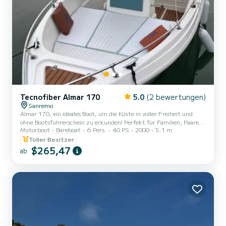
Tecnofiber Almar 170
5.0
(2 bewertungen)
Sanremo
Almar 170, ein ideales Boot, um die Küste in voller Freiheit und
ohne Bootsführerschein zu erkunden! Perfekt für Familien, Paare
Motorboot
Bareboat
6 Pers.
40 PS
2000
5.1 m
oder Freundesgruppen, unser Almar 170 vereint Praktikabilität,
Komfort und erstaunliche Leistung. Motor Honda 40/60 PS 4-Takt
Toller Besitzer
Ausgestattet mit Sonnenverdeck, Badeleiter, Sonnendeck,
$265,47
ab
kompletter Polsterung, Radio, Bluetooth und Echolot