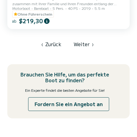
zusammen mit Ihrer Familie und Ihren Freunden entlang der
Motorboot
Bareboat
5 Pers.
40 PS
2019
5.5 m
wunderschönen ligurischen Küste amüsieren können. Das Marinello
ist das ideale Boot, um die unberührtesten Orte an der Ligurischen
Ohne Führerschein
Riviera und an der Côte d'Azur in aller Ruhe zu erreichen. In 30
$219,30
ab
Minuten erreichen Sie Menton oder in 45 Minuten Monaco. An
Bord finden Sie eine bequeme Sonnenliege am Bug mit Polstern
zum Entspannen und Sonnenbaden, während am Heck eine bequ...
‹
Zurück
Weiter
›
Brauchen Sie Hilfe, um das perfekte
Boot zu finden?
Ein Experte findet die besten Angebote für Sie!
Fordern Sie ein Angebot an