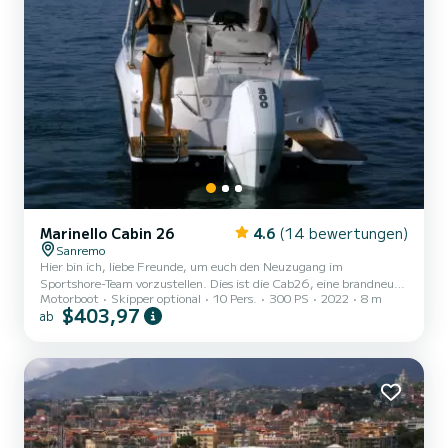
Marinello Cabin 26
4.6
(14 bewertungen)
Sanremo
Hier bin ich, liebe Freunde, um euch den Neuzugang im
Sportshore-Team vorzustellen. Dies ist die Cab26, eine brandneue
Motorboot
Skipper optional
10 Pers.
300 PS
2022
8 m
8 m lange Halbkabine, angetrieben vom leistungsstarken 300 PS
$403,97
ab
starken Mercury Verado 8V. Ideal für Mittel-/Langstreckenfahrten.
In der Kabine gibt es 2+1 Betten, separate Toilette mit Dusche, 2-
Gas-Herd, Frischwasserspüle, Stereoanlage, USB-Anschluss, 220-
W-Anschluss. Im Außenbereich finden Sie ein großes Sonnendeck
am Heck und eines am Bug. Bequemer Fahrersitz mit 2 Sitzen,
Dus...