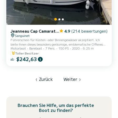
Jeanneau Cap Camarat 625
4.9
(214 bewertungen)
Sanguinet
Führerschein für Küsten- oder Binnengewässer akzeptiert. Ich
biete Ihnen dieses besonders geräumige, emblematische Offenes
Motorboot
Bareboat
7 Pers.
150 PS
2020
6.25 m
Boot an. Die vielen Sitzbänke bieten jedem an Bord Platz und die
Konsole viel Stauraum. Seine hohen Seiten sind auch sehr sicher für
Toller Besitzer
die Kleinsten. Sehr einfach zu handhaben, wird es Sie zur
$242,63
ab
Entdeckung des großen Sees und seiner wilden Strände bringen,
die Sie zum Schwimmen oder Picknicken erreichen können. Sein
großzügiges Bimini bietet Ihnen einen guten Sonnenschutz und...
‹
Zurück
Weiter
›
Brauchen Sie Hilfe, um das perfekte
Boot zu finden?