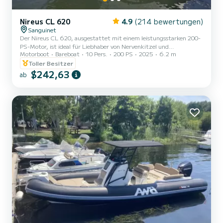
Nireus CL 620
4.9
(214 bewertungen)
Sanguinet
Der Nireus CL 620, ausgestattet mit einem leistungsstarken 200-
PS-Motor, ist ideal für Liebhaber von Nervenkitzel und
Motorboot
Bareboat
10 Pers.
200 PS
2025
6.2 m
Geschwindigkeit. Dieses Boot wurde für ein optimales Segelerlebnis
entwickelt und vereint Kraft und Eleganz. Nutzen Sie die
Toller Besitzer
großzügige Sonnenliege zum Entspannen und genießen Sie das
$242,63
ab
schöne Wetter am Sanguinet-See. Mit einer komfortablen
Kapazität von 10 Personen und einer hochwertigen Ausstattung
sorgt die Nireus CL 620 für unvergessliche Ausflüge auf dem
Wasser. Darüber hinaus...