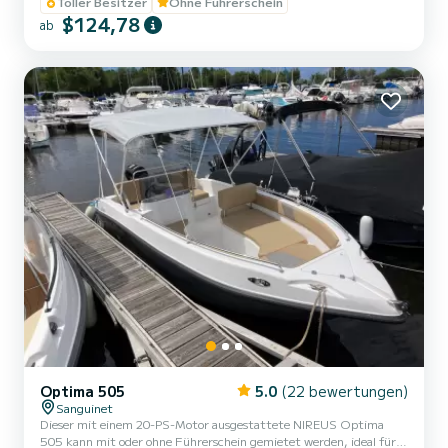
mit einem 6 PS Motor ist eine perfekte Option für komfortables
Toller Besitzer
Ohne Führerschein
Bootfahren ohne Führerschein auf dem großen See. Sie können bei
$124,78
ab
der Abfahrt einen Sonnenschirm anfordern, um sich vor der Sonne
zu schützen, für unvergessliche Tage auf dem Wasser (+5€). Seine
Kapazität von 6 Personen garantiert ein angenehmes und sicheres
Navigatio...
Optima 505
5.0
(22 bewertungen)
Sanguinet
Dieser mit einem 20-PS-Motor ausgestattete NIREUS Optima
505 kann mit oder ohne Führerschein gemietet werden, ideal für