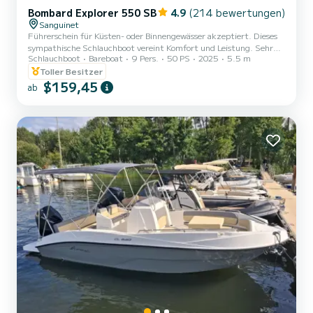
Bombard Explorer 550 SB
4.9
(214 bewertungen)
Sanguinet
Führerschein für Küsten- oder Binnengewässer akzeptiert. Dieses
sympathische Schlauchboot vereint Komfort und Leistung. Sehr
Schlauchboot
Bareboat
9 Pers.
50 PS
2025
5.5 m
handlich, eignet es sich sowohl für eine entspannte Erkundung des
Sees als auch für eine dynamische Fahrt. Ihre Passagiere können
Toller Besitzer
wählen, ob sie die Sonne auf dem Bugdeck genießen oder den
$159,45
ab
großzügigen Sonnenschutz nutzen möchten. Der hintere Bereich
ist auch für kleine Kinder sicher. Sie können vor den Stränden vor
Anker gehen, wo Sie picknicken und schwimmen können. Se...