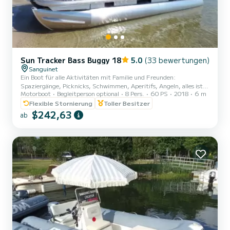
Sun Tracker Bass Buggy 18
5.0
(33 bewertungen)
Sanguinet
Ein Boot für alle Aktivitäten mit Familie und Freunden:
Spaziergänge, Picknicks, Schwimmen, Aperitifs, Angeln, alles ist
Motorboot
Begleitperson optional
8 Pers.
60 PS
2018
6 m
möglich, Kommen Sie und entdecken Sie die Seen Sanguinet und
Biscarrosse auf einem originellen Pontonboot Ohne Führer 1 /2
Flexible Stornierung
Toller Besitzer
Tage (maximal 4 Stunden) und ganzer Tag (maximal 8 Stunden)
$242,63
ab
Nur mit Guide 1/2 Tag (muss bei der Buchung angegeben werden)
Schwimmmatte inklusive Dies muss bei der Buchung angefragt
werden. Verboten: alle gezogenen Sportarten wie Bojen, Skifahren,
Kielw...