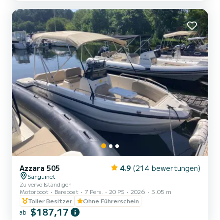
Schiff ein einzigartiges Erlebnis auf dem Wasser bieten. Es eignet
sich auch hervorragend für Familien mit kleinen Kindern oder
älteren Personen...
Azzara 505
4.9
(214 bewertungen)
Sanguinet
Zu vervollständigen
Motorboot
Bareboat
7 Pers.
20 PS
2026
5.05 m
Toller Besitzer
Ohne Führerschein
$187,17
ab