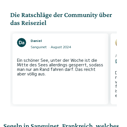
Die Ratschläge der Community über
das Reiseziel
Daniel
Sanguinet
August 2024
Automa
Ein schöner See, unter der Woche ist die
Den O
Mitte des Sees allerdings gesperrt, sodass
man nur am Rand fahren darf. Das reicht
Der S
nicht 
vorsic
flach!
ist d
Segeln in Sanguinet, Frankreich, welches