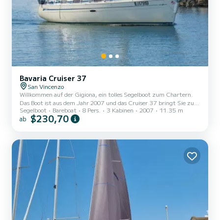
Bavaria Cruiser 37
San Vincenzo
Willkommen auf der Gigiona, ein tolles Segelboot zum Chartern.
Das Boot ist aus dem Jahr 2007 und das Cruiser 37 bringt Sie zu
Segelboot
Bareboat
8 Pers.
3 Kabinen
2007
11.35 m
den schönsten Ankerplätzen um San Vincenzo. Das Segelboot ist
$230,70
ab
11 Meter lang und verfügt über 29 PS. Mit seinen 3 Kabinen kann
das Schiff bis zu 8 Personen für einen Törn aufnehmen. Für Ihren
Komfort verfügt Gigiona über 1 Toiletten mit Dusche Dieses Boot
ist mit einem Rollgroßsegel und einem Rollgenua ausgestattet.
Es...