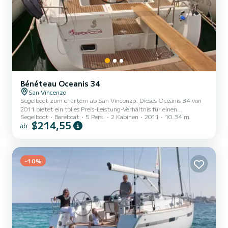
Bénéteau Oceanis 34
San Vincenzo
Segelboot zum chartern ab San Vincenzo. Dieses Oceanis 34 von
2011 bietet ein tolles Preis-Leistung-Verhältnis für einen
Segelboot
Bareboat
5 Pers.
2 Kabinen
2011
10.34 m
mehrtägigen oder mehrwöchigen Törn. Das Segelboot ist 10 Meter
$214,55
ab
lang und verfügt über 29 PS. Mit seinen 2 Kabinen kann das Schiff
bis zu 5 Personen für einen Törn aufnehmen. Oceanis 34 ist
ausgestattet mit 1 Toiletten mit Dusche. Dieses Boot ist mit einem
Gelattetes Großsegel und einem Rollgenua ausgestattet. Es ist
unter and...
-10%