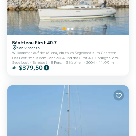
Bénéteau First 40.7
San Vincenzo
Willkommen auf der Milena, ein tolles Segelboot zum Chartern.
Das Boot ist aus dem Jahr 2004 und das First 40.7 bringt Sie zu
Segelboot
Bareboat
8 Pers.
3 Kabinen
2004
11.99 m
den schönsten Ankerplätzen um San Vincenzo. Sie möchten einen
$379,50
ab
unvergesslichen Törn auf diesem Segelboot mit 12 Metern Länge
verbringen? Sie können mit bis zu 8 Personen an Bord kommen und
die 3 komfortablen Kabinen genießen. Für Ihren Komfort verfügt
Milena über 1 Toiletten mit Dusche Dieses Boot ist mit einem
Durchgela...