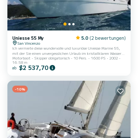
Uniesse 55 My
5.0
(2 bewertungen)
San Vincenzo
Ich vermiete diese wundervolle und luxuriöse Uniesse Marine 55,
mit der Sie einen unvergesslichen Urlaub im kristallklaren Wasser
Motorboot
Skipper obligatorisch
10 Pers.
1600 PS
2002
der Insel Elba verbringen können. Das Segeln mit dieser Yacht ist
16.58 m
ein Vergnügen, und zwar in unmittelbarer Nähe von Der aktuelle
$2 537,70
ab
Liegeplatz ist ein Traum! Das Boot liegt tatsächlich vor der Insel
Elba, daher erwarten uns die Insel und all ihre wunderschönen
Strände, um unvergessliche Momente zu verbringen. Portoferraio,
Porto Azzurro, Lacona, Procchio la Biodola wart...
-10%