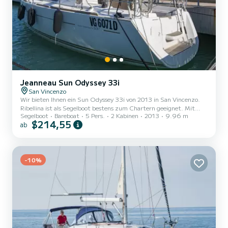
Jeanneau Sun Odyssey 33i
San Vincenzo
Wir bieten Ihnen ein Sun Odyssey 33i von 2013 in San Vincenzo.
Ribellina ist als Segelboot bestens zum Chartern geeignet. Mit
Segelboot
Bareboat
5 Pers.
2 Kabinen
2013
9.96 m
seinen angenehmen Fahreigenschaften eignet sich dieses Schiff
$214,55
ab
ideal für einen Törn von einer Woche und mehr. Das Boot verfügt
über 2 komfortable Kabinen für bis zu 5 Personen. Mit seinen 10
Metern Länge und einer Motorleistung von 20 PS bietet sich das
Schiff als idealer Begleiter für einen unvergesslichen Bootsurlaub in
der Umgebung von San Vincenzo....
-10%