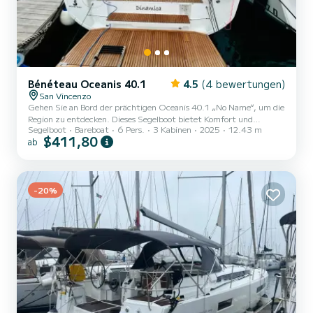
Bénéteau Oceanis 40.1
4.5
(4 bewertungen)
San Vincenzo
Gehen Sie an Bord der prächtigen Oceanis 40.1 „No Name“, um die
Region zu entdecken. Dieses Segelboot bietet Komfort und
Segelboot
Bareboat
6 Pers.
3 Kabinen
2025
12.43 m
Leistung auf See. Auf diesem 0-Meter-Boot werden Sie garantiert
$411,80
ab
einen außergewöhnlichen Tag oder eine außergewöhnliche Woche
verbringen. Die Einstiegskapazität des Bootes beträgt 6 Personen.
Es verfügt über die folgende Ausstattung: Autopilot,
Lautsprecher, Internet und WLAN, Heckdusche, Heckplattform.
Kontaktieren Sie uns für ein Angebot, Sie werden von einem
-20%
SamBoat-E...