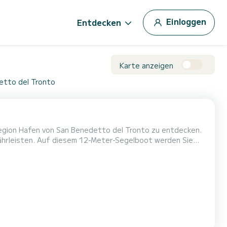
Einloggen
Entdecken
Karte anzeigen
etto del Tronto
 Region Hafen von San Benedetto del Tronto zu entdecken.
boot werden Sie
unterbringen und die 3 Kabinen mit allem Komfort nutzen.
 Impression 40 ist mit 2 Badezimmern mit Dusche ausgestattet. Dieses Boot ist mit einem Rollgroßsegel und einer Rollg...