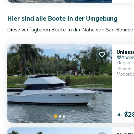
Hier sind alle Boote in der Umgebung
Diese verfügbaren Boote in der Nähe von San Benedet
Uniesse
Anco
Elegante
können. 
Motorb
komforta
unverge
Grill u...
$2
ab