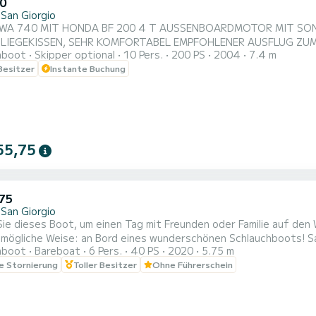
0
 San Giorgio
WA 740 MIT HONDA BF 200 4 T AUSSENBOARDMOTOR MIT SO
EHR KOMFORTABEL EMPFOHLENER AUSFLUG ZUM CONERO Mieten Sie dieses Boot, um einen Tag mit
hboot
Skipper optional
10 Pers.
200 PS
2004
7.4 m
 oder Familie auf den Wellen zu genießen! Erkunden Sie die Küst
 Besitzer
Instante Buchung
Legen Sie von Porto San Giorgio ab und steuern Sie auf die schöne Küste der Marken zu.
en Sie den wunderschönen Conero und erkunden...
55,75
575
 San Giorgio
ie dieses Boot, um einen Tag mit Freunden oder Familie auf den 
mögliche Weise: an Bord eines wunderschönen Schlauchboots! Sal
hboot
Bareboat
6 Pers.
40 PS
2020
5.75 m
önen Küste der Marken. Sie können den wunderschönen Conero er
le Stornierung
Toller Besitzer
Ohne Führerschein
en. Es werden Tages- oder Halbtagesvermietungen angeboten. Di
.