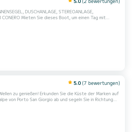
5.0
(2 bewertungen)
NNENSEGEL, DUSCHANLAGE, STEREOANLAGE,
e der Marken auf die beste Weise möglich: an Bord eines
5.0
(7 bewertungen)
Wellen zu genießen! Erkunden Sie die Küste der Marken auf
pe von Porto San Giorgio ab und segeln Sie in Richtung
kunden und einige der schönsten Orte der Adria
e Treibstoffkosten sind zusätzlich zu berücksichtigen.