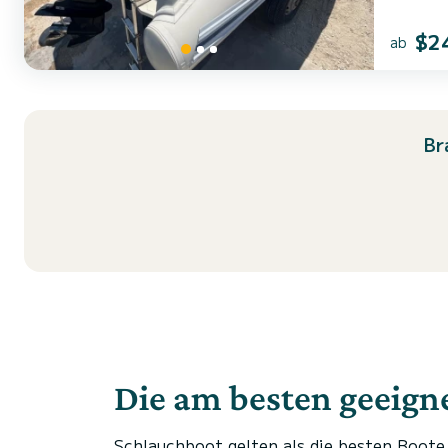
$2
ab
Br
Die am besten geeigne
Schlauchboot gelten als die besten Boote 