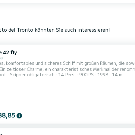
to del Tronto könnten Sie auch interessieren!
 42 fly
na
s, komfortables und sicheres Schiff mit großen Räumen, die sow
Ein zeitloser Charme, ein charakteristisches Merkmal der renom
oot
Skipper obligatorisch
14 Pers.
900 PS
1998
14 m
bel und vielseitig für Tagesausflüge. Ideal für diejenigen, die ih
sslich machen möchten! Extrem große und gut organisierte Auße
88,85