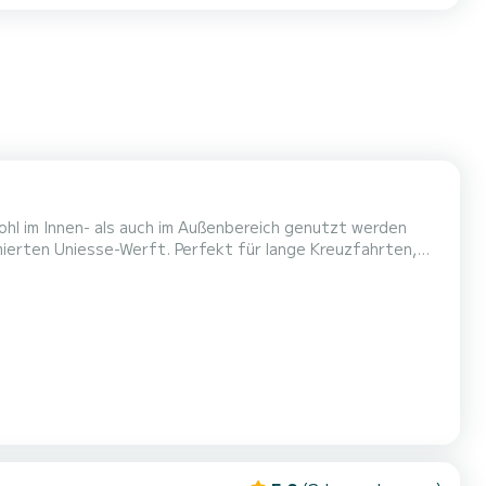
ohl im Innen- als auch im Außenbereich genutzt werden
mierten Uniesse-Werft. Perfekt für lange Kreuzfahrten,
r Erlebnis auf See in vollen Zügen genießen und
nbereiche. Großes Cockpit mit Außenküche komplett mit