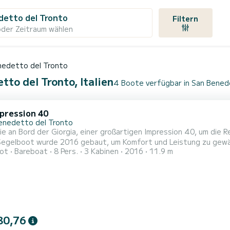
detto del Tronto
Filtern
oder Zeitraum wählen
nedetto del Tronto
to del Tronto, Italien
4 Boote verfügbar in San Bened
mpression 40
enedetto del Tronto
e an Bord der Giorgia, einer großartigen Impression 40, um die
lboot wurde 2016 gebaut, um Komfort und Leistung zu gewährleisten. Auf diesem 12-Meter-Segel
ot
Bareboat
8 Pers.
3 Kabinen
2016
11.9 m
ergewöhnliche Kreuzfahrt erleben. Sie können bis zu 6 Personen 
Diese
80,76