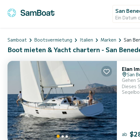
San Bene
Ein Datum 
Samboat
Bootsvermietung
Italien
Marken
San Be
Boot mieten & Yacht chartern - San Benedet
Elan I
San B
Gehen Si
Dieses Sege
Segelbo
eine auß
$2
ab