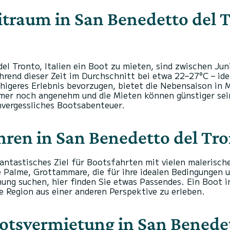
itraum in San Benedetto del T
el Tronto, Italien ein Boot zu mieten, sind zwischen Ju
ährend dieser Zeit im Durchschnitt bei etwa 22–27°C – i
uhigeres Erlebnis bevorzugen, bietet die Nebensaison in
mer noch angenehm und die Mieten können günstiger sein
unvergessliches Bootsabenteuer.
en in San Benedetto del Tron
 fantastisches Ziel für Bootsfahrten mit vielen maleris
le Palme, Grottammare, die für ihre idealen Bedingung
ng suchen, hier finden Sie etwas Passendes. Ein Boot in
ie Region aus einer anderen Perspektive zu erleben.
otsvermietung in San Benedet