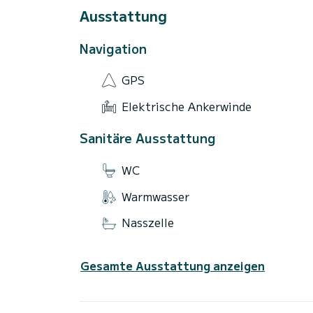
-Willkommenscocktail mit Prosecco und 
Ausstattung
- Badetücher
Navigation
GPS
Elektrische Ankerwinde
Sanitäre Ausstattung
WC
Warmwasser
Nasszelle
Gesamte Ausstattung anzeigen