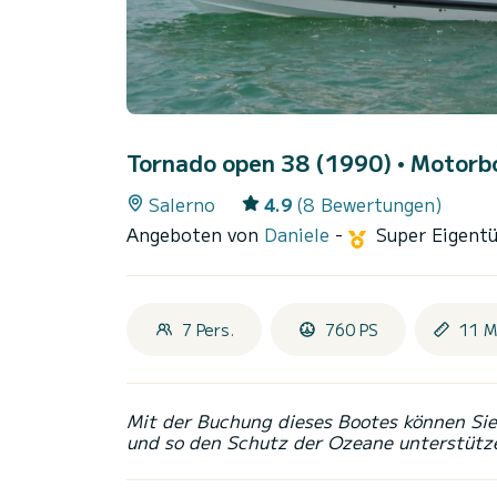
Tornado open 38 (1990)
• Motorbo
Salerno
4.9
(8 Bewertungen)
Angeboten von
Daniele
-
Super Eigent
7 Pers.
760 PS
11 M
Mit der Buchung dieses Bootes können Sie 
und so den Schutz der Ozeane unterstütz