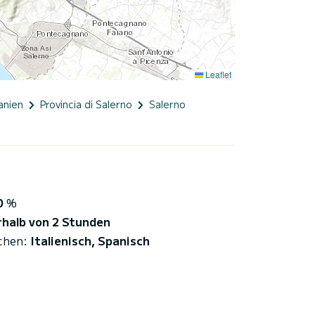
Leaflet
anien
Provincia di Salerno
Salerno
0
%
rhalb von 2 Stunden
chen:
Italienisch, Spanisch