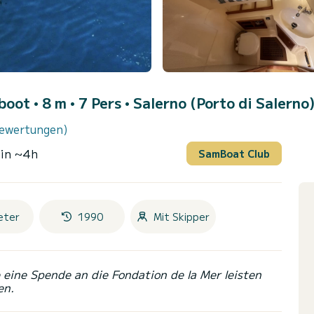
oot • 8 m • 7 Pers •
Salerno (Porto di Salerno
Bewertungen)
 in ~4h
SamBoat Club
eter
1990
Mit Skipper
eine Spende an die Fondation de la Mer leisten
en.