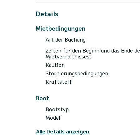
Denken Sie daran, Ihre Strandtücher auf di
Details
Wichtig: Wenn Sie an Bord angeln, beachte
Mietbedingungen
Kissen auf.
Art der Buchung
Wasserknappheit verhindert das Waschen d
Zeiten für den Beginn und das Ende de
Bojenoption: 2 Plätze: 40€/Tag, 3 Plätz
Mietverhältnisses:
Kaution
Der Treibstoff geht zu Lasten des Mieter
der Mieter verpflichtet sich, es mit voll
Stornierungsbedingungen
Kraftstoff
Tankstelle am Eingang des Hafens von Can
Boot
Bootstyp
Modell
Alle Details anzeigen