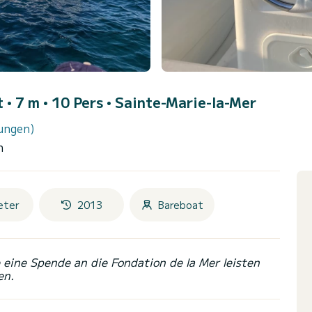
 • 7 m • 10 Pers •
Sainte-Marie-la-Mer
ungen)
h
eter
2013
Bareboat
eine Spende an die Fondation de la Mer leisten
en.