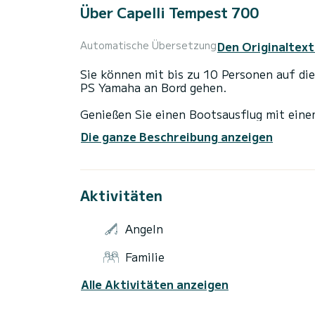
Über Capelli Tempest 700
Den Originaltext
Automatische Übersetzung
Sie können mit bis zu 10 Personen auf d
PS Yamaha an Bord gehen.
Genießen Sie einen Bootsausflug mit ein
Performance/Verbrauchsverhältnis mit Fa
Die ganze Beschreibung anzeigen
Tempest 700:
- Komfortabel: Sonnenschutzverdeck, Sit
Aktivitäten
Entspannen, Badeleiter, GPS/Echolot, Fri
- Praktisch: Großer Stauraum vorne, elek
Angeln
Tageszeiten: Von 9:30 bis 18:30 Uhr
Familie
Entdecken Sie Buchten, Strände, das Meer
Alle Aktivitäten anzeigen
Klippen von Leucate usw...
Das Parken ist einfach und kostenlos vor 