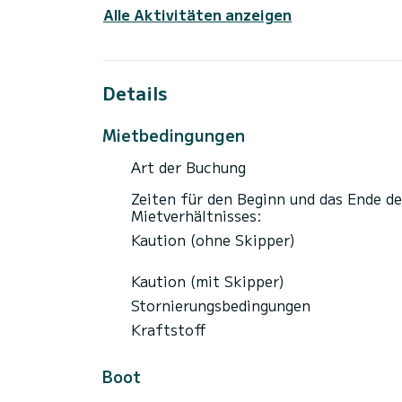
Echolot GPS 20 € / St
Alle Aktivitäten anzeigen
Abschleppboje 30 € / T
zusätzliche Stunde 50 €
Details
Mietbedingungen
Art der Buchung
Zeiten für den Beginn und das Ende de
Mietverhältnisses:
Kaution (ohne Skipper)
Kaution (mit Skipper)
Stornierungsbedingungen
Kraftstoff
Boot