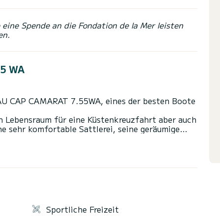
eine Spende an die Fondation de la Mer leisten
en.
55 WA
EAU CAP CAMARAT 7.55WA, eines der besten Boote
n Lebensraum für eine Küstenkreuzfahrt aber auch
ine sehr komfortable Sattlerei, seine geräumige
her Motor werden Sie mit seinem maritimen
Sportliche Freizeit