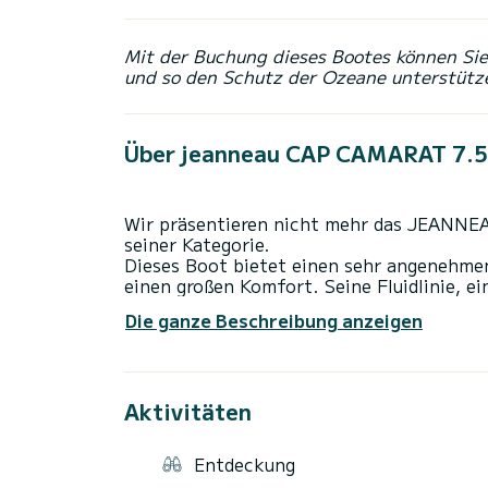
Mit der Buchung dieses Bootes können Sie 
und so den Schutz der Ozeane unterstütz
Über jeanneau CAP CAMARAT 7.
Wir präsentieren nicht mehr das JEANN
seiner Kategorie.
Dieses Boot bietet einen sehr angenehme
einen großen Komfort. Seine Fluidlinie, e
Kabine (2 Betten) und ein außergewöhnlic
Die ganze Beschreibung anzeigen
Verhalten verführen.
Durchschnittsverbrauch 25l / h
1 Sonnenbad vorher
Aktivitäten
1 Bimini vorne und 1 hinten
1 Esstisch auf der Rückseite
Entdeckung
Optional: