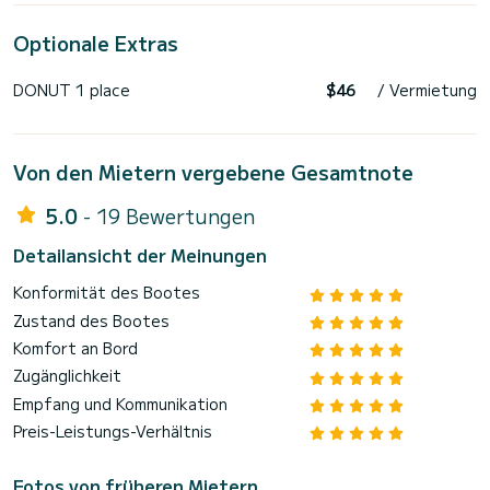
⸻
Optionale Extras
Ich freue mich darauf, Sie an Bord von Epicure zu begrüßen
und Ihnen die schönsten Ankerplätze unserer Region zu
zeigen.
DONUT 1 place
$46
/ Vermietung
Bis bald,
Von den Mietern vergebene Gesamtnote
5.0
- 19 Bewertungen
Detailansicht der Meinungen
Konformität des Bootes
Zustand des Bootes
Komfort an Bord
Zugänglichkeit
Empfang und Kommunikation
Preis-Leistungs-Verhältnis
Fotos von früheren Mietern