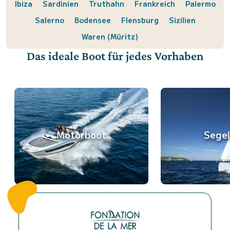
Ibiza
Sardinien
Truthahn
Frankreich
Palermo
Salerno
Bodensee
Flensburg
Sizilien
Waren (Müritz)
Das ideale Boot für jedes Vorhaben
Motorboot
Sege