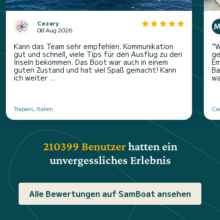
Cezary
08 Aug 2026
Kann das Team sehr empfehlen. Kommunikation
"W
gut und schnell, viele Tips für den Ausflug zu den
ge
Inseln bekommen. Das Boot war auch in einem
Em
guten Zustand und hat viel Spaß gemacht! Kann
Ba
ich weiter ...
wa
Trapani, Italien
Ca
210399 Benutzer
hatten ein
unvergessliches Erlebnis
Alle Bewertungen auf SamBoat ansehen