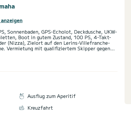
amaha
 anzeigen
0 PS, Sonnenbaden, GPS-Echolot, Deckdusche, UKW-
letten, Boot in gutem Zustand, 100 PS, 4-Takt-
er (Nizza), Zielort auf den Lerins-Villefranche-
ne. Vermietung mit qualifiziertem Skipper gegen
 Tag für 100 Euro möglich. Es ist wichtig, Ihnen
sen des Hafens darum kümmere, die Boote für Sie
ftstoffrückgabe sind Sie bei jeder Abreise mit ca.
en Restbetrag Ihres Verbrauchs. Es werden
Ausflug zum Aperitif
Kreuzfahrt