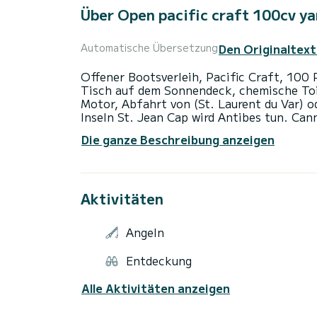
Über Open pacific craft 100cv y
Den Originaltext
Automatische Übersetzung
Offener Bootsverleih, Pacific Craft, 10
Tisch auf dem Sonnendeck, chemische Toi
Motor, Abfahrt von (St. Laurent du Var) od
Inseln St. Jean Cap wird Antibes tun. Can
Aufpreis von 170 Euro pro Tag oder halber
Die ganze Beschreibung anzeigen
zu sagen, dass ich mich bei jedem Verlas
von den Standorten zu bringen Bei der Kra
98 Litern vollgetankt und erstatten mir d
Aktivitäten
Angeln
Entdeckung
Alle Aktivitäten anzeigen