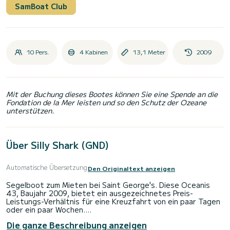
SamBoat Club
10 Pers.
4 Kabinen
13,1 Meter
2009
Mit der Buchung dieses Bootes können Sie eine Spende an die
Fondation de la Mer leisten und so den Schutz der Ozeane
unterstützen.
Über Silly Shark (GND)
Automatische Übersetzung
Den Originaltext anzeigen
Segelboot zum Mieten bei Saint George's. Diese Oceanis
43, Baujahr 2009, bietet ein ausgezeichnetes Preis-
Leistungs-Verhältnis für eine Kreuzfahrt von ein paar Tagen
oder ein paar Wochen.
Die ganze Beschreibung anzeigen
Das Boot verfügt über 4 komfortable Kabinen und eine