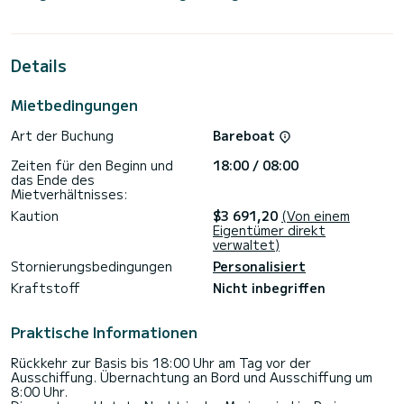
Bootskapazität von 10 Personen. Mit einer Gesamtlänge von
13 Metern wird es Ihr bester Verbündeter sein, um einen
außergewöhnlichen Urlaub auf dem Wasser rund um Saint
George's zu verbringen
Details
Für Ihren Komfort verfügt Silly Shark (GND) über 2 mit
Dusche
Mietbedingungen
Dieses Boot ist mit einem Rollgroßsegel und einer Rollgenua
Art der Buchung
Bareboat
ausgestattet. Es verfügt über folgende Ausstattung:
Autopilot, Außenbordmotor, Lautsprecher, Heckdusche,
Zeiten für den Beginn und
18:00 / 08:00
Elektrische Winde < /b>.
das Ende des
Mietverhältnisses:
Für jede Informations- oder Buchungsanfrage klicken Sie auf
die Schaltfläche „Angebot anfordern“. Ein SamBoat-Experte
Kaution
$3 691,20
(Von einem
Eigentümer direkt
verwaltet)
Stornierungsbedingungen
Personalisiert
Kraftstoff
Nicht inbegriffen
Praktische Informationen
Rückkehr zur Basis bis 18:00 Uhr am Tag vor der
Ausschiffung. Übernachtung an Bord und Ausschiffung um
8:00 Uhr.