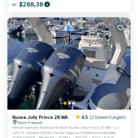
$288,38
ab
Nuova Jolly Prince 28 WA
4.5
(2 bewertungen)
Saint-François
Hervorragendes Halbstarres Boot Nuova Jolly Prince 28 WA - 2 x
225 PS Yamaha Setzen Sie die Segel auf diesem erstklassigen
Schlauchboot
Bareboat
20 Pers.
450 PS
2013
8.8 m
Halbstarren, der perfekt ausgestattet und motorisiert ist für