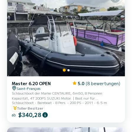
Master 6.20 OPEN
5.0
(8 bewertungen)
Saint-François
Schlauchboot der Marke CENTAURE, 6m50, 8 Personen
Kapazität, 4T 200PS SUZUKI Motor. | Boot nur für
Schlauchboot
Bareboat
8 Pers.
200 PS
2011
6.5 m
Gruppenvermietung (Familie, Freunde) verfügbar. | Vermietungen
beinhalten die Inselchen von Petite Terre, Möglichkeit zur Désirade
Toller Besitzer
zu fahren und zur Insel Gosier. | Für das Ziel Petite Terre wird eine
$340,28
ab
Treibstoffpauschale von 100€ hinzugefügt. | Für andere Ziele wird
der Treibstoffbetrag vor Ort gemäß Verbrauch abgerechnet am
Tag der Vermietung. | Sie müssen Ihren Bojenplatz auf der ONF-