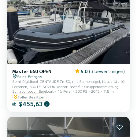
Master 660 OPEN
5.0
(3 bewertungen)
Saint-François
Semi-Rigidboot CENTAURE 7m50, mit Sonnensegel, Kapazität 16
Personen, 300 PS SUZUKI Motor. Boot für Gruppenvermietung
Schlauchboot
Bareboat
16 Pers.
300 PS
2012
7.5 m
(Familie, Freunde) reserviert. Mieten beinhalten die Inseln von
Petite Terre, Möglichkeit zur Désirade zu fahren, sowie zur Gosier-
Toller Besitzer
Insel, sofern das Wetter es zulässt. Für die Petite Terre Destination
$455,63
ab
ist ein Kraftstoffpaket von 100€ zuzüglich erforderlich. Für
andere Ziele wird der Treibstoffbetrag vor Ort am Tag der
Vermietung abgerechnet. Sie müssen Ihre Boje auf der ONF-
Websi...