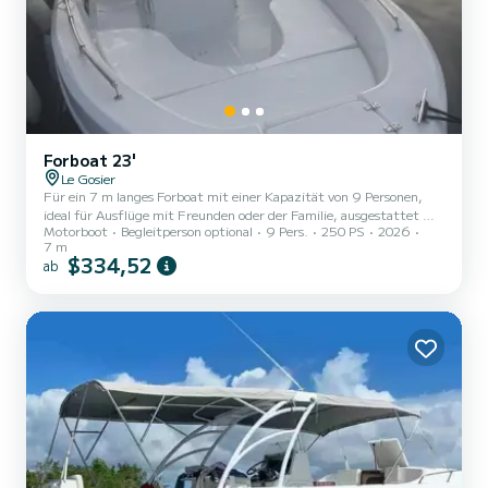
Forboat 23'
Le Gosier
Für ein 7 m langes Forboat mit einer Kapazität von 9 Personen,
ideal für Ausflüge mit Freunden oder der Familie, ausgestattet mit
Motorboot
Begleitperson optional
9 Pers.
250 PS
2026
einem 250 PS Motor, geringem Verbrauch, Soundsystem, Karten-
7 m
GPS, VHF, Deckdusche, Deck-LEDs und Unterwasser-LEDs
$334,52
ab