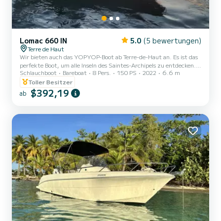
Lomac 660 IN
5.0
(5 bewertungen)
Terre de Haut
Wir bieten auch das YOPYOP-Boot ab Terre-de-Haut an. Es ist das
perfekte Boot, um alle Inseln des Saintes-Archipels zu entdecken.
Schlauchboot
Bareboat
8 Pers.
150 PS
2022
6.6 m
Terre-de-Haut, Terre-de-Bas, Cabri...... Aber auch Schnorcheln am
Wrack Lindy, Ankern in Pain Sucre, Schwimmen mit Schildkröten
Toller Besitzer
in Grand Baie. Ein Tag voller Sensationen für eine vollständige
$392,19
ab
Entdeckung des Saintes-Archipels!