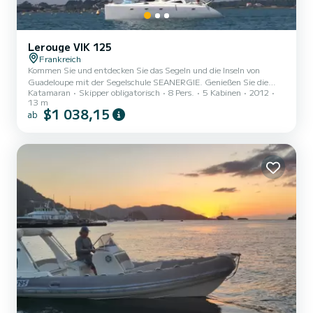
Lerouge VIK 125
Frankreich
Kommen Sie und entdecken Sie das Segeln und die Inseln von
Guadeloupe mit der Segelschule SEANERGIE. Genießen Sie die
Katamaran
Skipper obligatorisch
8 Pers.
5 Kabinen
2012
außergewöhnlichen Ankerplätze, die Marie Galante, Les Saintes,
13 m
Basse Terre und La Souffrière bieten. Für längere Aufenthalte
$1 038,15
ab
segeln wir in den Norden nach Antigua oder in den Süden nach
Martinique. Sie werden von einem ausgebildeten und versicherten
Sportlehrer-Skipper begleitet. Das pädagogische Programm wird
entsprechend Ihren Erwartungen erstellt. Es umfasst
Segelmanöver, Sic...