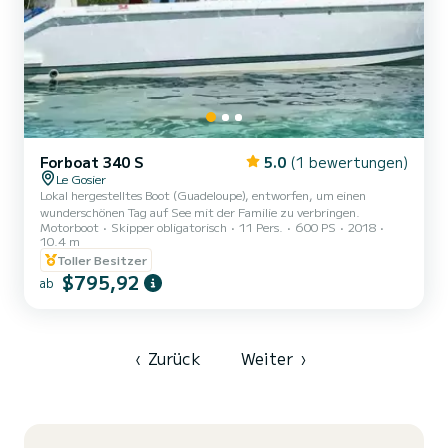
Forboat 340 S
5.0
(1 bewertungen)
Le Gosier
Lokal hergestelltes Boot (Guadeloupe), entworfen, um einen
wunderschönen Tag auf See mit der Familie zu verbringen.
Motorboot
Skipper obligatorisch
11 Pers.
600 PS
2018
10.4 m
Toller Besitzer
$795,92
ab
‹
Zurück
Weiter
›