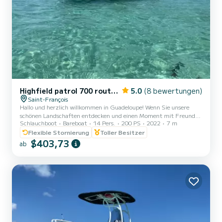
Highfield patrol 700 route du rhum
5.0
(8 bewertungen)
Saint-François
Hallo und herzlich willkommen in Guadeloupe! Wenn Sie unsere
schönen Landschaften entdecken und einen Moment mit Freunden
Schlauchboot
Bareboat
14 Pers.
200 PS
2022
7 m
oder Familie genießen möchten, haben Sie den idealen Begleiter
gefunden. Sehr komfortabel beim Segeln mit ausgezeichnetem
Flexible Stornierung
Toller Besitzer
Seegang (Begleitboot bei der Ankunft der Route du Rhum). Ein
$403,73
ab
halbstarrer 7-Meter-Boot, das bis zu 14 Personen ohne Skipper
mit Lizenz aufnehmen kann (aber die Möglichkeit besteht, einen
professionellen Skipper einzustellen, um Sie zu führen oder zu
fahren,...