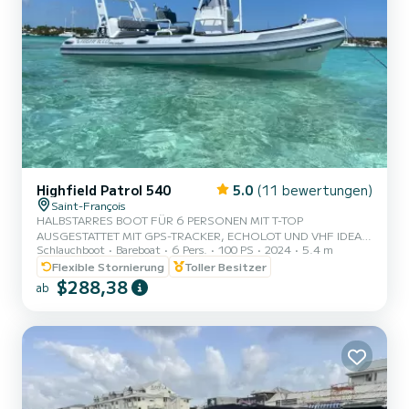
Highfield Patrol 540
5.0
(11 bewertungen)
Saint-François
HALBSTARRES BOOT FÜR 6 PERSONEN MIT T-TOP
AUSGESTATTET MIT GPS-TRACKER, ECHOLOT UND VHF IDEAL
Schlauchboot
Bareboat
6 Pers.
100 PS
2024
5.4 m
FÜR KLEINE INSELN, DÉSIRADE ODER KÜSTENFAHRTEN.
Flexible Stornierung
Toller Besitzer
$288,38
ab