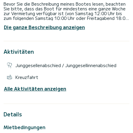
Bevor Sie die Beschreibung meines Bootes lesen, beachten
Sie bitte, dass das Boot für mindestens eine ganze Woche
zur Vermietung verfügbar ist (von Samstag 12:00 Uhr bis
zum folgenden Samstag 10:00 Uhr oder Freitagabend 18:00
Uhr). Bitte füllen Sie Ihren nautischen Lebenslauf auf der
Die ganze Beschreibung anzeigen
Website aus Bitte informieren Sie sich vor jeder Mietanfrage
und beachten Sie, dass die Küstengenehmigung eine
Voraussetzung für die Vermietung ist. Eignerboot in sehr
gutem Zustand. Komplette Sicherheitsausrüstung für die
Offshore-Navigation 8 Personen. Gute
Aktivitäten
Navigationselektronikausrüstung (2 GPS-Plotter, VHF-AIS-
Empfänger, tragbares VHF, Navtex, AIS, Sarsat-
Leuchtfeuer) 3 geräumige Kabinen, 2 Badezimmer (WC,
Junggesellenabschied / Junggesellinnenabschied
Waschbecken, Dusche) Abnehmbares Vorstag mit
Sturmhaube Sprayhood und Sonnenmarkise Cockpitdusche
(kalt). und heiß) Sonnenkollektoren Volvo Penta Segelantrieb
Kreuzfahrt
55 PS Dieselmotor mit 3-Blatt-Faltpropeller Tender mit 2,5
Alle Aktivitäten anzeigen
Details
Mietbedingungen