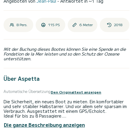
Angeboten von
Jean-Paul
- Antwortet in ~1 Tag
8 Pers.
115 PS
6 Meter
2018
Mit der Buchung dieses Bootes können Sie eine Spende an die
Fondation de la Mer leisten und so den Schutz der Ozeane
unterstützen.
Über Aspetta
Automatische Übersetzung
Den Originaltext anzeigen
Die Sicherheit, ein neues Boot zu mieten. Ein komfortabler
und sehr stabiler Halbstarrer. Und vor allem sehr sparsam im
Verbrauch. Ausgestattet mit einem GPS/Echolot.
Ideal für bis zu 8 Passagiere.
Ein ideales Boot für die Erkundung der Strände der
Die ganze Beschreibung anzeigen
Agrarwüste oder des Kaps Korsika. Es eignet sich für
Spaziergänge und Wassersport.