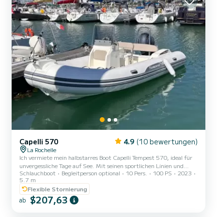
Capelli 570
4.9
(10 bewertungen)
La Rochelle
Ich vermiete mein halbstarres Boot Capelli Tempest 570, ideal für
unvergessliche Tage auf See. Mit seinen sportlichen Linien und
Schlauchboot
Begleitperson optional
10 Pers.
100 PS
2023
eleganter Form bietet dieses Boot ein außergewöhnliches
5.7 m
Navigationserlebnis, um die Küste von La Rochelle und ihre Inseln zu
Flexible Stornierung
erkunden. | Bootseigenschaften: | - Modell: Capelli Tempest 570 | -
$207,63
Länge: 5,70 Meter | - Kapazität: Bis zu 12 Personen (empfohlen 8)
ab
| - Motor: Yamaha 100 PS | - Ausstattung: GPS-Sonar,
Sonnendeck, Badeleiter, Stauraum, Küstenausrüstung. | Mietb...