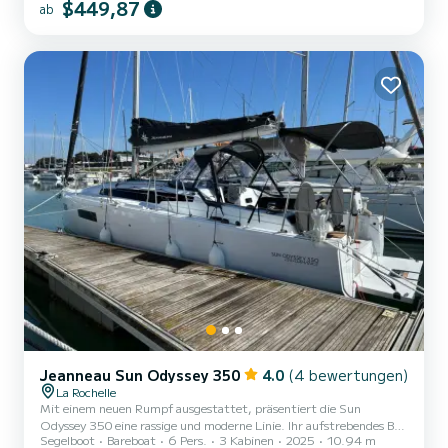
$449,87
ab
einem Mercury 115 PS Verdeck segeln. Das Boot verfügt über
Bluetooth-Option und eine elektrische Steuerung
Jeanneau Sun Odyssey 350
4.0
(4 bewertungen)
La Rochelle
Mit einem neuen Rumpf ausgestattet, präsentiert die Sun
Odyssey 350 eine rassige und moderne Linie. Ihr aufstrebendes Bug
Segelboot
Bareboat
6 Pers.
3 Kabinen
2025
10.94 m
erleichtert das Manövrieren im Hafen und das Wenden bei leichtem