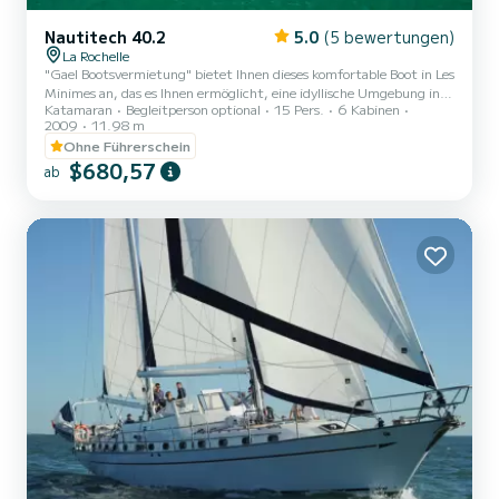
Nautitech 40.2
5.0
(5 bewertungen)
La Rochelle
"Gael Bootsvermietung" bietet Ihnen dieses komfortable Boot in Les
Minimes an, das es Ihnen ermöglicht, eine idyllische Umgebung in
Katamaran
Begleitperson optional
15 Pers.
6 Kabinen
einer freundlichen und familiären Atmosphäre für einen Tag oder
2009
11.98 m
länger zu entdecken. Das Boot ist sehr gepflegt und sauber. An
Ohne Führerschein
Bord finden Sie die gesamte Badeausrüstung sowie
$680,57
Unterhaltungsmöglichkeiten: Masken, Schnorchel, Flossen (Größe
ab
36 bis 45), Ausrüstung für Unterwasserfischen, Angelrute,
Schwimmreifen, ein Doppelkanu, ein Paddleboard, ein Beiboot, um
Sie an...