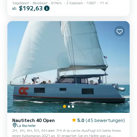
Segelboot
Bareboat
8 Pers.
2 Kabinen
1987
11 m
GPS-Plotter im Cockpit mit AIS, elektrische Ankerwinde,
$192,63
ab
Autopilot am Pinnensteuerung, Mast mit Wanten: nautischer CV
erforderlich, 16 PS Motor, halboffene Sicherheitsausrüstung für 8
Personen, Tiefgang 1,90 m Komfort: 6 Kojen (8 mit
Etagenbetten), 200L Druckwasser, Kühlschrank, 2-flammiger
Gaskocher, Beiboot mit Außenbordmotor Ali Baba ist eine Selection
37, die zuvor...
Nautitech 40 Open
5.0
(45 bewertungen)
La Rochelle
2H, 3H, 4H, 5H, 6H oder 7H! A-la-carte-Ausflug! Ich biete Ihnen
einen Katamaran 2021 an. Er erwartet Sie im Hafen von La