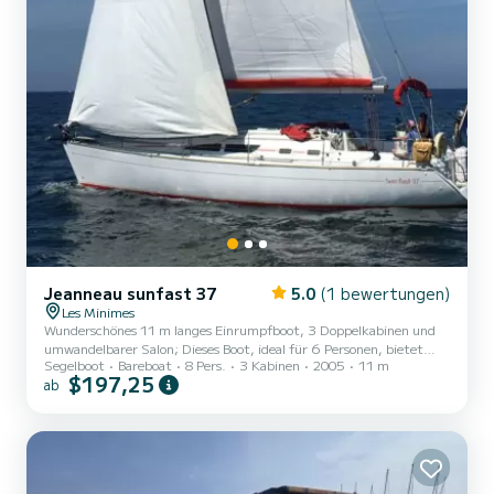
Jeanneau sunfast 37
5.0
(1 bewertungen)
Les Minimes
Wunderschönes 11 m langes Einrumpfboot, 3 Doppelkabinen und
umwandelbarer Salon; Dieses Boot, ideal für 6 Personen, bietet
Segelboot
Bareboat
8 Pers.
3 Kabinen
2005
11 m
Platz für bis zu 8 Personen, wobei der Salon umwandelbar ist. Boot
$197,25
ab
in sehr gutem Zustand, ausgestattet für die Offshore-Navigation
bis zu 60 Meilen von einem Unterstand entfernt. Komplette
Elektronik, UKW, AIS, Raymarine-Geschwindigkeitsmesser, Plotter
und Navigationstablett. Anhang und Motorwärme.Der
symmetrische Spinnaker ist optional.