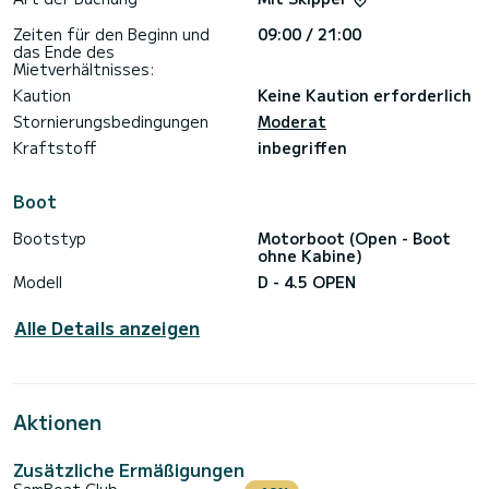
Einheimischer zu genießen - senden Sie uns jetzt eine
Nachricht und buchen Sie Ihre private Bootstour, bevor die
Zeiten für den Beginn und
09:00 / 21:00
Termine ausgebucht sind!
das Ende des
Mietverhältnisses:
Kaution
Keine Kaution erforderlich
Stornierungsbedingungen
Moderat
Kraftstoff
inbegriffen
Boot
Bootstyp
Motorboot (Open - Boot
ohne Kabine)
Modell
D - 4.5 OPEN
Alle Details anzeigen
Aktionen
Zusätzliche Ermäßigungen