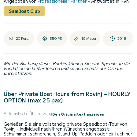
Angeboten von
Professioneller Partner
- Antwortet in ~9h
SamBoat Club
20 Pers.
350 PS
10 Meter
2018
Mit der Buchung dieses Bootes können Sie eine Spende an die
Fondation de la Mer leisten und so den Schutz der Ozeane
unterstützen.
Über Private Boat Tours from Rovinj – HOURLY
OPTION (max 25 pax)
Automatische Übersetzung
Den Originaltext anzeigen
Genießen Sie eine vollständig private Speedboot-Tour von
Rovinj - individuell nach Ihren Wünschen angepasst.
Schwimmen, schnorcheln, Stand-Up-Paddeln oder einfach nur