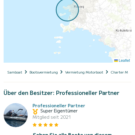
Leaflet
Samboat
Bootsvermietung
Vermietung Motorboot
Charter Motor
Über den Besitzer: Professioneller Partner
Professioneller Partner
Super Eigentümer
Mitglied seit 2021
Sehen Sie alle Boote von diesem