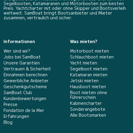
Segelbooten, Katamaranen und Motorbooten zum besten
Preis. Yachtcharter mit oder ohne Skipper und Bootsverleih
weltweit. SamBoat bringt Bootsanbieter und Mieter
zusammen, vertraulich und sicher.
Informationen
Was mieten?
Wer sind wir?
Motorboot mieten
Jobs bei SamBoat
Schlauchboot mieten
Unsere Garantien
Yacht mieten
Vertrauen & Sicherheit
Segelboot mieten
Einnahmen berechnen
Katamaran mieten
Gewerbliche Anbieter
Jetski mieten
Geschenkgutscheine
Hausboot mieten
SamBoat Club
Boot mieten ohne
Führerschein
Kundenbewertungen
Kabinencharter
Presse
Sonderangebote
Fondation de la Mer
Alle Bootsmarken
Erfahrungen
Blog