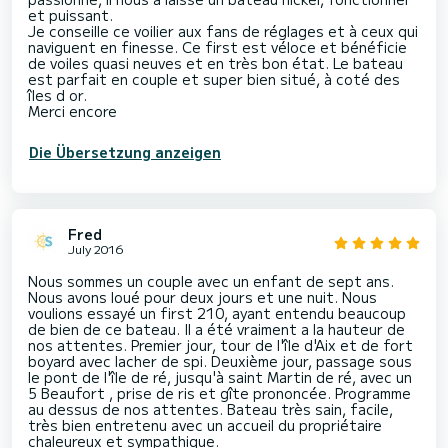
et puissant.
Je conseille ce voilier aux fans de réglages et à ceux qui
naviguent en finesse. Ce first est véloce et bénéficie
de voiles quasi neuves et en très bon état. Le bateau
est parfait en couple et super bien situé, à coté des
îles d or.
Merci encore
Die Übersetzung anzeigen
Fred
July 2016
Nous sommes un couple avec un enfant de sept ans.
Nous avons loué pour deux jours et une nuit. Nous
voulions essayé un first 210, ayant entendu beaucoup
de bien de ce bateau. Il a été vraiment a la hauteur de
nos attentes. Premier jour, tour de l'île d'Aix et de fort
boyard avec lacher de spi. Deuxième jour, passage sous
le pont de l'île de ré, jusqu'à saint Martin de ré, avec un
5 Beaufort , prise de ris et gîte prononcée. Programme
au dessus de nos attentes. Bateau très sain, facile,
très bien entretenu avec un accueil du propriétaire
chaleureux et sympathique.