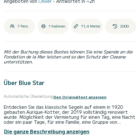
Angeboten von
Olivier
- Antwortet in ~2h
7 Pers.
1 Kabinen
11,4 Meter
2000
Mit der Buchung dieses Bootes können Sie eine Spende an die
Fondation de la Mer leisten und so den Schutz der Ozeane
unterstützen.
Über Blue Star
Automatische Übersetzung
Den Originaltext anzeigen
Entdecken Sie das klassische Segeln auf einem in 1920
gebauten Aurique-Kotter, der 2019 vollständig renoviert
wurde. Möglichkeit der Vermietung für einen Tag, eine Nacht
oder ein paar Tage, für eine Familie, eine Gruppe von
Freunden oder ein Unternehmerteam. Das Boot ist mit
Die ganze Beschreibung anzeigen
neuen Segeln ausgestattet, einem Aurique-Großsegel,
einem Fockmast, einem Vorstag und einer Vorsegel am