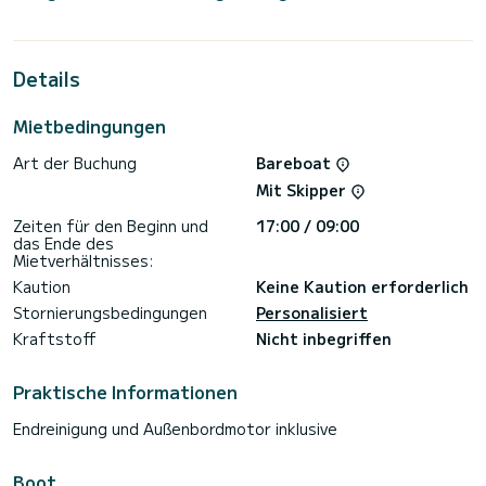
Motorleistung von 120 PS bietet sich das Schiff als idealer
Begleiter für einen unvergesslichen Bootsurlaub in der
Umgebung von Rhodes (Ville).
Details
Elba 45 ist ausgestattet mit 1 Toiletten mit Dusche.
Dieses Boot ist mit einem Durchgelattetes Großsegel und
Mietbedingungen
einem Rollgenua ausgestattet. Es ist unter anderem mit
folgender Ausrüstung ausgestattet: Außenbordmotor,
Art der Buchung
Bareboat
USB-Steckdose, Solar-Panel, Klimaanlage, Elektrowinch,
Bluetooth-Verbindung.
Mit Skipper
Bitte fordern Sie Ihr Angebot direkt über die Plattform an,
Zeiten für den Beginn und
17:00 / 09:00
das Ende des
Mietverhältnisses:
Kaution
Keine Kaution erforderlich
Stornierungsbedingungen
Personalisiert
Kraftstoff
Nicht inbegriffen
Praktische Informationen
Endreinigung und Außenbordmotor inklusive
Boot