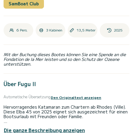
SamBoat Club
6 Pers.
3 Kabinen
13,5 Meter
2025
Mit der Buchung dieses Bootes können Sie eine Spende an die
Fondation de la Mer leisten und so den Schutz der Ozeane
unterstützen.
Über Fugu II
Automatische Übersetzung
Den Originaltext anzeigen
Hervorragendes Katamaran zum Chartern ab Rhodes (Ville).
Diese Elba 45 von 2025 eignet sich ausgezeichnet für einen
Bootsurlaub mit Freunden oder Familie.
Das Boot verfügt über 3 komfortable Kabinen für bis zu 8
Die ganze Beschreibung anzeigen
Personen. Mit seinen 14 Metern Länge und einer