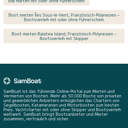
Bali mieten mit oder ohne Führerschein
Boot mieten Îles Sous-le-Vent, Französisch-Polynesien –
Bootsverleih mit oder ohne Führerschein
Boot mieten Raiatea Island, Französisch-Polynesien –
Bootsverleih mit Skipper
SamBoat ist das führende Online-Portal zum Mieten und
Vermieten von Booten. Mehr als 50 000 Boote von privaten
und gewerblichen Anbietern ermöglichen das Chartern von
Segelbooten, Katamaranen und Motorbooten zum besten
Preis. Yachtcharter mit oder ohne Skipper und Bootsverleih
weltweit. SamBoat bringt Bootsanbieter und Mieter
zusammen, vertraulich und sicher.