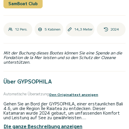
SamBoat Club
12 Pers.
5 Kabinen
14,3 Meter
2024
Mit der Buchung dieses Bootes können Sie eine Spende an die
Fondation de la Mer leisten und so den Schutz der Ozeane
unterstützen.
Über GYPSOPHILA
Automatische Übersetzung
Den Originaltext anzeigen
Gehen Sie an Bord der GYPSOPHILA, einer erstaunlichen Bali
4.6, um die Region Île Raiatea zu entdecken. Dieser
Katamaran wurde 2024 gebaut, um umfassenden Komfort
und Leistung auf See zu gewährleisten.
Die ganze Beschreibung anzeigen
Der Katamaran ist 14 Meter lang und hat 114 PS. Die 5