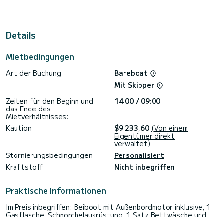
Kabinen bieten während der Fahrt Platz für 12 Passagiere.
Für Ihren Komfort verfügt GYPSOPHILA über 4 Toiletten mit
Dusche
Details
Dieses Boot ist mit einem Lattengroßsegel und einer
Rollgenua ausgestattet. Es verfügt über folgende
Mietbedingungen
Ausstattung: Autopilot, Lautsprecher, Deckdusche,
Wassermacher, Elektrische Winde.
Art der Buchung
Bareboat
Wir laden Sie ein, direkt über die Plattform ein Angebot
Mit Skipper
anzufordern. Wir werden uns mit unseren besten Angeboten
Zeiten für den Beginn und
14:00 / 09:00
das Ende des
Mietverhältnisses:
Kaution
$9 233,60
(Von einem
Eigentümer direkt
verwaltet)
Stornierungsbedingungen
Personalisiert
Kraftstoff
Nicht inbegriffen
Praktische Informationen
Im Preis inbegriffen: Beiboot mit Außenbordmotor inklusive, 1
Gasflasche, Schnorchelausrüstung, 1 Satz Bettwäsche und