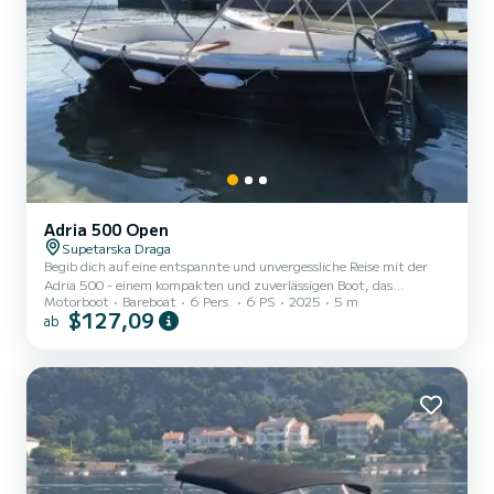
Adria 500 Open
Supetarska Draga
Begib dich auf eine entspannte und unvergessliche Reise mit der
Adria 500 - einem kompakten und zuverlässigen Boot, das
Motorboot
Bareboat
6 Pers.
6 PS
2025
5 m
Einfachheit und Genuss perfekt miteinander vereint. Ideal für
$127,09
ab
Paare, kleine Gruppen oder Solo-Abenteurer, bietet dieses Schiff
genau das richtige Gleichgewicht von Raum und Leichtigkeit für
einen entspannten Tag auf dem Wasser. Mit seinem klaren Design
und der intuitiven Anordnung ist die Adria 500 für diejenigen
gemacht, die Komfort ohne Komplikationen schätzen. Egal, ob
Sie...