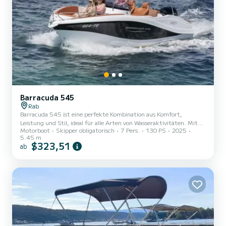
Barracuda 545
Rab
Barracuda 545 ist eine perfekte Kombination aus Komfort,
Leistung und Stil, ideal für alle Arten von Wasseraktivitäten. Mit
Motorboot
Skipper obligatorisch
7 Pers.
130 PS
2025
modernem Design und geräumigem Innenraum bietet dieses Boot
5.45 m
viel Platz für Entspannung, Spaß und Abenteuer mit Familie und
$323,51
ab
Freunden. Sein leistungsstarker 130-PS-Motor sorgt für
hervorragende Leistung auf dem Wasser, egal ob Sie eine ruhige
Fahrt genießen oder schnellere Routen erkunden möchten. Mit
einer stabilen Konstruktion und einer präzisen Steuerung ist die
Barracuda...