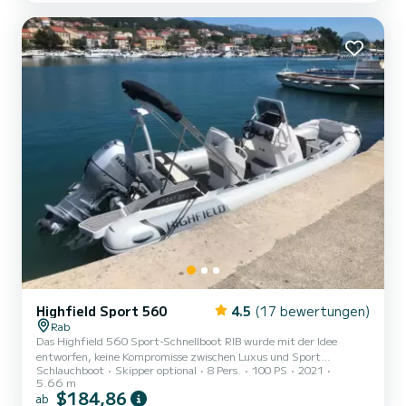
Skipper-Sitz. Am Heck gibt es eine große U-förmige Sitzecke mit
einem Tisch für eine Flasche Champagner und erfrischende
Speisen. Auf dem Boot gibt es ei...
Highfield Sport 560
4.5
(17 bewertungen)
Rab
Das Highfield 560 Sport-Schnellboot RIB wurde mit der Idee
entworfen, keine Kompromisse zwischen Luxus und Sport
Schlauchboot
Skipper optional
8 Pers.
100 PS
2021
einzugehen. Das Schnellboot hat erstaunliche maritime
5.66 m
Fähigkeiten, aber ein luxuriöses Interieur. Das Boot wird von einem
$184,86
ab
100 PS starken Honda-Außenbordmotor angetrieben, der sehr