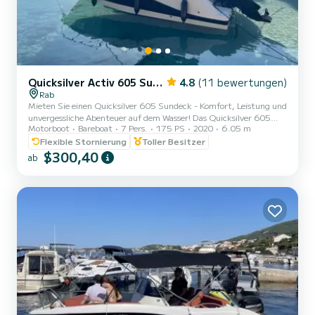
Quicksilver Activ 605 Sundeck
4.8
(11 bewertungen)
Rab
Mieten Sie einen Quicksilver 605 Sundeck - Komfort, Leistung und
unvergessliche Abenteuer auf dem Wasser! Das Quicksilver 605
Motorboot
Bareboat
7 Pers.
175 PS
2020
6.05 m
Sundeck ist eine perfekte Kombination aus Komfort, Leistung und
Stil, ideal für alle Arten von Wasseraktivitäten. Egal, ob Sie einen
Flexible Stornierung
Toller Besitzer
entspannten Tag auf See, eine aufregende Fahrt entlang der Küste
$300,40
ab
oder ein lustiges Abenteuer mit Familie und Freunden suchen,
dieses Boot ist darauf ausgelegt, Ihr Erlebnis auf dem Wasser auf die
nächste Stufe zu heben. Mit einem modernen De...