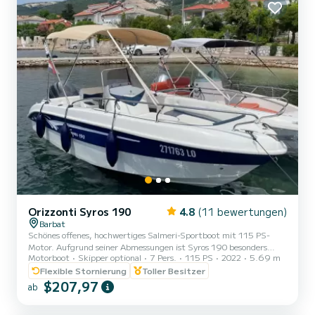
Orizzonti Syros 190
4.8
(11 bewertungen)
Barbat
Schönes offenes, hochwertiges Salmeri-Sportboot mit 115 PS-
Motor. Aufgrund seiner Abmessungen ist Syros 190 besonders
Motorboot
Skipper optional
7 Pers.
115 PS
2022
5.69 m
interessant, da es alles hat, was größere Modelle von Sportbooten
mit offener Mittelkonsole haben. Die Syros 190 ist ein Schiff mit
Flexible Stornierung
Toller Besitzer
relativ kleinen Abmessungen, aber mit seinem idealen Design,
$207,97
ab
seiner Ausstattung und seiner guten Motorisierung wird es alle
Erwartungen an Familientreffen erfüllen und einzigartige