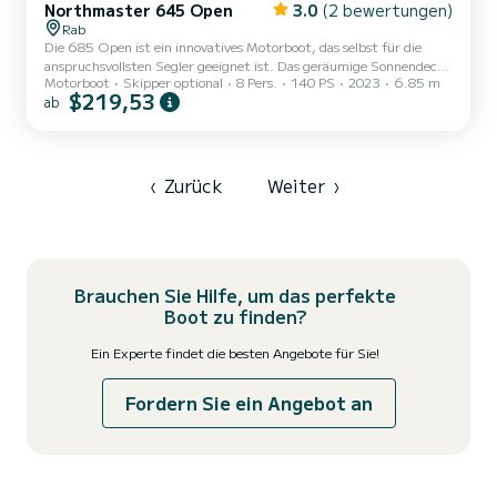
Northmaster 645 Open
3.0
(2 bewertungen)
Rab
Die 685 Open ist ein innovatives Motorboot, das selbst für die
anspruchsvollsten Segler geeignet ist. Das geräumige Sonnendeck
Motorboot
Skipper optional
8 Pers.
140 PS
2023
6.85 m
bietet Ihnen die Möglichkeit, an einem heißen Sommertag auf dem
$219,53
ab
Meer zu entspannen, und das Hardtop-Bimini bietet guten Schutz
vor der Sonne für einen Tag voller Abenteuer auf See.
‹
Zurück
Weiter
›
Brauchen Sie Hilfe, um das perfekte
Boot zu finden?
Ein Experte findet die besten Angebote für Sie!
Fordern Sie ein Angebot an