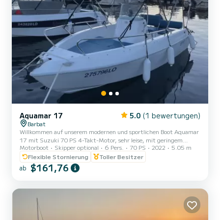
Aquamar 17
5.0
(1 bewertungen)
Barbat
Willkommen auf unserem modernen und sportlichen Boot Aquamar
17 mit Suzuki 70 PS 4-Takt-Motor, sehr leise, mit geringem
Motorboot
Skipper optional
6 Pers.
70 PS
2022
5.05 m
Verbrauch und einer Höchstgeschwindigkeit von 30 Knoten. Liegt
auf einer der schönsten Inseln Kroatiens, Rab. Es bietet Platz für
Flexible Stornierung
Toller Besitzer
bis zu 6 Personen und hat alles, was Sie für Ihren Traumurlaub
$161,76
ab
brauchen. Komplette Sicherheitsausrüstung, Schwimmwesten,
Kinderwesten, Feuerlöscher. Biminitop zum Schutz vor der Sonne,
Buganker, schwimmende Leiter. Das Boot wurde 2010 gebaut und
i...