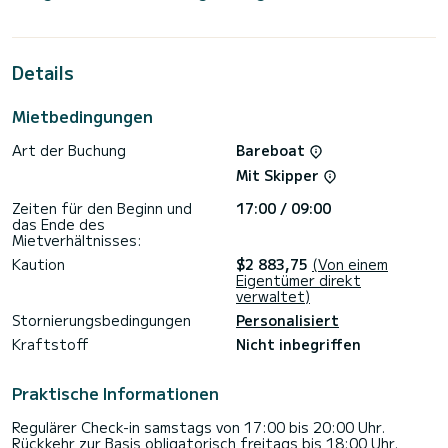
Sie werden eine außergewöhnliche Kreuzfahrt auf diesem 16
Meter langen Segelboot erleben. Sie können während der
Kreuzfahrt bis zu 11 Passagiere unterbringen und die 5
Kabinen mit vollem Komfort nutzen.
Details
Für Ihren Komfort verfügt Tramuntana über 3 Toiletten mit
Dusche
Mietbedingungen
Dieses Boot ist mit einem Rollgroßsegel und einer Rollgenua
Art der Buchung
Bareboat
ausgestattet. Es verfügt über die folgende Ausstattung:
Autopilot, Bugstrahlruder, Fernseher, Lautsprecher,
Mit Skipper
Deckdusche, Badeplattform.
Zeiten für den Beginn und
17:00 / 09:00
Zögern Sie nicht, uns für ein Angebot zu kontaktieren, ein
das Ende des
Mietverhältnisses:
Kaution
$2 883,75
(Von einem
Eigentümer direkt
verwaltet)
Stornierungsbedingungen
Personalisiert
Kraftstoff
Nicht inbegriffen
Praktische Informationen
Regulärer Check-in samstags von 17:00 bis 20:00 Uhr.
Rückkehr zur Basis obligatorisch freitags bis 18:00 Uhr.