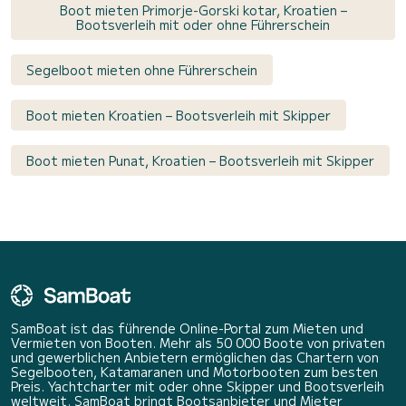
Boot mieten Primorje-Gorski kotar, Kroatien –
Bootsverleih mit oder ohne Führerschein
Segelboot mieten ohne Führerschein
Boot mieten Kroatien – Bootsverleih mit Skipper
Boot mieten Punat, Kroatien – Bootsverleih mit Skipper
SamBoat ist das führende Online-Portal zum Mieten und
Vermieten von Booten. Mehr als 50 000 Boote von privaten
und gewerblichen Anbietern ermöglichen das Chartern von
Segelbooten, Katamaranen und Motorbooten zum besten
Preis. Yachtcharter mit oder ohne Skipper und Bootsverleih
weltweit. SamBoat bringt Bootsanbieter und Mieter