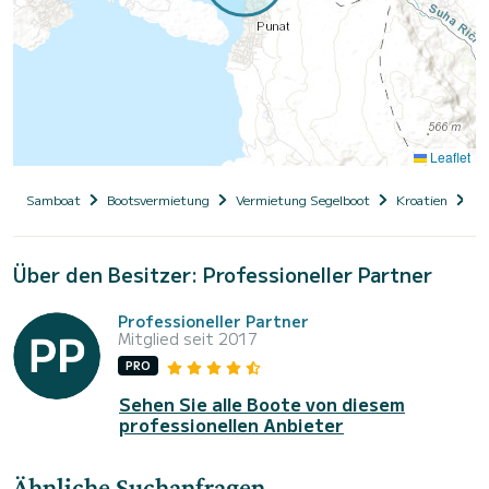
Leaflet
Samboat
Bootsvermietung
Vermietung Segelboot
Kroatien
Pr
Über den Besitzer: Professioneller Partner
Professioneller Partner
Mitglied seit 2017
PRO
Sehen Sie alle Boote von diesem
professionellen Anbieter
Ähnliche Suchanfragen