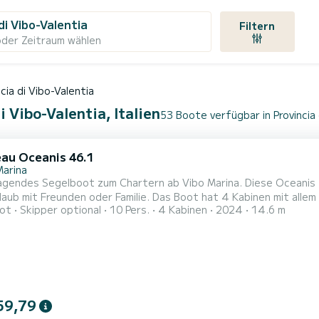
di Vibo-Valentia
Filtern
oder Zeitraum wählen
ncia di Vibo-Valentia
 Vibo-Valentia, Italien
53 Boote verfügbar in Provincia 
au Oceanis 46.1
Marina
agendes Segelboot zum Chartern ab Vibo Marina. Diese Oceanis 
der Familie. Das Boot hat 4 Kabinen mit allem Komfort und eine Kapazität von 12 Personen. Mit einer
ot
Skipper optional
10 Pers.
4 Kabinen
2024
14.6 m
nge von 15 Metern wird es Ihr perfekter Begleiter sein, um ein
von Vibo Marina zu verbringen. Dieses Oceanis 46.1 verfügt übe
59,79