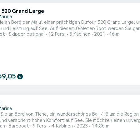
 520 Grand Large
Marina
e an Bord der Malu', einer prächtigen Dufour 520 Grand Large, 
Auf diesem 0-Meter-Boot werden Sie garantiert einen außergewöhnlichen Tag oder eine
ot
Skipper optional
12 Pers.
5 Kabinen
2021
16 m
nliche Woche verbringen. Die Einstiegskapazität des Bootes beträgt 6 Personen
agen zum Boot oder zu den Mietbedingungen haben, können Sie eine Nachricht senden über
oat-Plattfor...
59,05
8
Marina
Sie an Bord von Tiche, ein wunderschönes Bali 4.8 um die Regio
t hohen Komfort auf See. Sie möchten einen unvergesslichen Törn auf diesem Katamaran mit 15 Metern
an
Bareboat
9 Pers.
4 Kabinen
2023
14.86 m
bringen? Sie können mit bis zu 9 Personen an Bord kommen und die 4 komf
it Dusche. Es ist unter anderem mit folgender Ausrüstung ausgestattet: Außenlautsprecher, Solar-