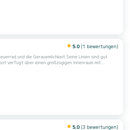
5.0
(1 bewertungen)
euerrad und die Gerauemlichkeit Seine Linien sind gut
Boot verfügt über einen großzügigen Innenraum mit
ße Markise mit ausgezeichnetem Sonnenschutz, Dusche,
ar Stunden in bester Gesellschaft verbringen oder sich
5.0
(3 bewertungen)