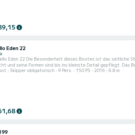
89,15
llo Eden 22
a
ello Eden 22 Die Besonderheit dieses Bootes ist das seitliche St
ht und seine Formen sind bis ins kleinste Detail gepflegt. Das 
oot
Skipper obligatorisch
9 Pers.
150 PS
2016
6.8 m
eck am Bug und am Heck, seitliche Sitzgelegenheiten, eine gro
nlage, Waschbecken und Kombüse. So können Sie entweder ein pa
...
61,68
199