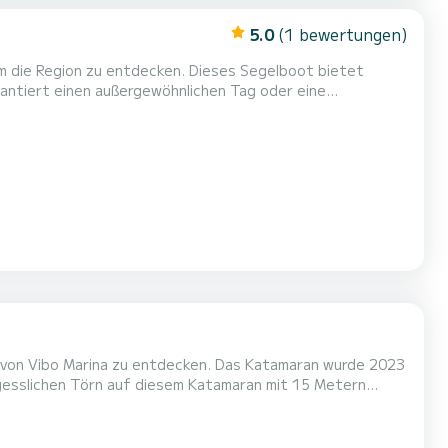
5.0
(1 bewertungen)
um die Region zu entdecken. Dieses Segelboot bietet
. Es verfügt über folgende
n von Vibo Marina zu entdecken. Das Katamaran wurde 2023
ortablen Kabinen genießen. Dieses Bali 4.8