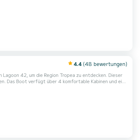
hiff bis zu 11 Personen für einen Törn aufnehmen. Dieses
ten mit Dusche. Dieses Boot ist mit einem Durchgelattetes Großsegel und einem Rollgenu...
4.4
(48 bewertungen)
n Lagoon 42, um die Region Tropea zu entdecken. Dieser
d eine
ird es Ihr bester Verbündeter für einen