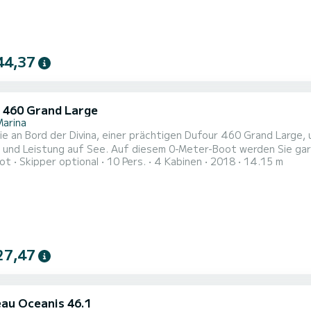
44,37
 460 Grand Large
Marina
e an Bord der Divina, einer prächtigen Dufour 460 Grand Large,
Auf diesem 0-Meter-Boot werden Sie garantiert einen außergewöhnlichen Tag oder eine
ot
Skipper optional
10 Pers.
4 Kabinen
2018
14.15 m
nliche Woche verbringen. Die Einstiegskapazität des Bootes beträgt 6 Personen. E
Informations- oder Reservierungsanfrage klicken Sie auf die Schaltfläche „Angebot
n“, a Der SamB...
27,47
au Oceanis 46.1