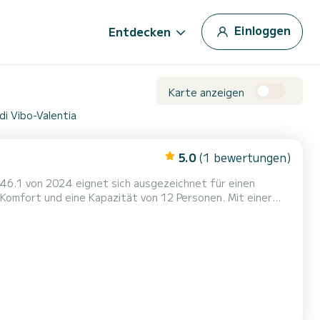
Einloggen
Entdecken
Karte anzeigen
di Vibo-Valentia
5.0
(1 bewertungen)
46.1 von 2024 eignet sich ausgezeichnet für einen
en einzigartigen Urlaub auf dem Wasser in der Umgebung
r 4 Toiletten mit Dusche....