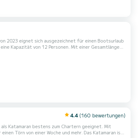
von 2023 eignet sich ausgezeichnet für einen Bootsurlaub
gen Urlaub auf dem Wasser in der Umgebung von Vibo Marina
zu verbringen. Für Ihren Komfort verfügt Tiche über 4 Toiletten mit Dusche Dieses Boot ist mit einem Durchgelatt...
4.4
(160 bewertungen)
ist als Katamaran bestens zum Chartern geeignet. Mit
r einen Törn von einer Woche und mehr. Das Katamaran ist