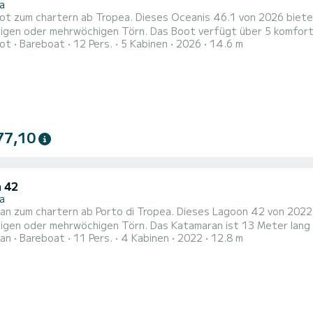
a
t zum chartern ab Tropea. Dieses Oceanis 46.1 von 2026 bietet 
gen Törn. Das Boot verfügt über 5 komfortable Kabinen für bis zu 12 Personen. Mit seinen 15 Metern
ot
Bareboat
12 Pers.
5 Kabinen
2026
14.6 m
d einer Motorleistung von 80 PS bietet sich das Schiff als ideal
77,10
 42
a
n zum chartern ab Porto di Tropea. Dieses Lagoon 42 von 2022 bi
igen oder mehrwöchigen Törn. Das Katamaran ist 13 Meter lang 
an
Bareboat
11 Pers.
4 Kabinen
2022
12.8 m
s zu 11 Personen für einen Törn aufnehmen. Dieses Lagoon 42 verfügt über 
urchgelattetes Großsegel und einem Rollgenua ausgestattet. Es
ttet:...