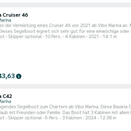
a Cruiser 46
Marina
en die Vermietung eines Cruiser 46 von 2021 ab Vibo Marina an. 
ses Segelboot eignet sich sehr gut für eine einwöchige oder längere Kreuzfahrt. Das Boo
ot
Skipper optional
10 Pers.
4 Kabinen
2021
14.1 m
und bietet Platz für 10 Personen. Mit einer Gesamtlänge von 14
chen Urlaub auf dem Wasser in der Umgebung von Vibo Marina Dieser Cruiser 46 ist mit 2 Badezimmern mit 
43,63
a C42
Marina
agendes Segelboot zum Chartern ab Vibo Marina. Diese Bavaria 
der Familie. Das Boot hat 3 Kabinen mit allem Komfort und eine Kapazität von 8 Personen. Mit einer
ot
Skipper optional
6 Pers.
3 Kabinen
2024
12.38 m
nge von 12 Metern wird es Ihr perfekter Begleiter sein, um ein
von Vibo Marina zu verbringen. Für Ihren Komfort verfügt NEW