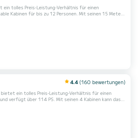
ein tolles Preis-Leistung-Verhältnis für einen
er Begleiter für einen unvergesslichen Bootsurlaub in der
Umgebung von Tropea. Für Ihren Komfort verfügt All of you über 1 Toiletten mit Dusche Dieses Boot ist mit einem Durchgela...
4.4
(160 bewertungen)
etet ein tolles Preis-Leistung-Verhältnis für einen
und verfügt über 114 PS. Mit seinen 4 Kabinen kann das
4 Toiletten mit Dusche. Dieses Boot ist mit
 ist unter anderem mit folgender Ausrüstung