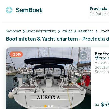
Provincia 
Ein Datum 
Samboat
Bootsvermietung
Italien
Kalabrien
Provi
Boot mieten & Yacht chartern - Provincia di
Bénéte
-20%
Vibo 
Hervorr
Bootsurlaub mit Freunden o
Segelbo
Gesamtlä
$5
ab