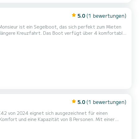
5.0
(1 bewertungen)
Monsieur ist ein Segelboot, das sich perfekt zum Mieten
t verfügt über 4 komfortable
 Metern ist es Ihr bester Verbündeter für einen
Dusche
5.0
(1 bewertungen)
C42 von 2024 eignet sich ausgezeichnet für einen
en einzigartigen Urlaub auf dem Wasser in der Umgebung
 Gioia über 2 Toiletten mit Dusche...