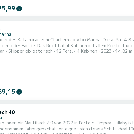
25,99
8
Marina
agendes Katamaran zum Chartern ab Vibo Marina. Diese Bali 4.8 
 4 Kabinen mit allem Komfort und eine Kapazität von 12 Personen. Mit einer Gesamtlänge
an
Skipper obligatorisch
12 Pers.
4 Kabinen
2023
14.82 m
etern wird es Ihr perfekter Begleiter sein, um einen einzigarti
89,15
ech 40
a
en Ihnen ein Nautitech 40 von 2022 in Porto di Tropea. Lullaby 
ngenehmen Fahreigenschaften eignet sich dieses Schiff ideal fü