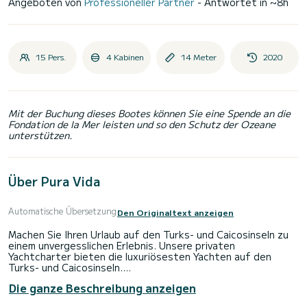
Angeboten von
Professioneller Partner
- Antwortet in ~8h
15 Pers.
4 Kabinen
14 Meter
2020
Mit der Buchung dieses Bootes können Sie eine Spende an die
Fondation de la Mer leisten und so den Schutz der Ozeane
unterstützen.
Über Pura Vida
Automatische Übersetzung
Den Originaltext anzeigen
Machen Sie Ihren Urlaub auf den Turks- und Caicosinseln zu
einem unvergesslichen Erlebnis. Unsere privaten
Yachtcharter bieten die luxuriösesten Yachten auf den
Turks- und Caicosinseln.
Die ganze Beschreibung anzeigen
M/Y PURRA VIDA’, 50′ Länge über alles mit 23′ Breite. Dieser
wunderschöne Motorkatamaran bietet viel Platz für