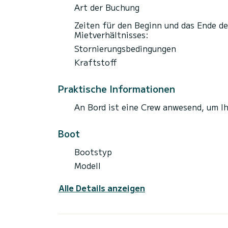
LA GATTA bietet auch ein Van Dutch 40 Ch
Art der Buchung
genießen möchten.
Zeiten für den Beginn und das Ende de
Ein vollständiges Segelinventar ermöglich
Mietverhältnisses:
wunderschönen Zielen zu schätzen. Als pe
Stornierungsbedingungen
dass S/Y LA GATTA ein solcher Erfolg ist.
Kraftstoff
Praktische Informationen
An Bord ist eine Crew anwesend, um I
Boot
Bootstyp
Modell
Alle Details anzeigen