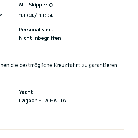
ase-Boot für Gäste, die diese zusätzliche Option
Mit Skipper
s
13:04 / 13:04
t es den Gästen, die Ruhe des Segelns zwischen
rfekte Allround-Yacht ist es keine Überraschung,
Personalisiert
 Wir freuen uns darauf, Ihnen bei der Begrüßung an
Nicht inbegriffen
hnen die bestmögliche Kreuzfahrt zu garantieren.
Yacht
Lagoon - LA GATTA