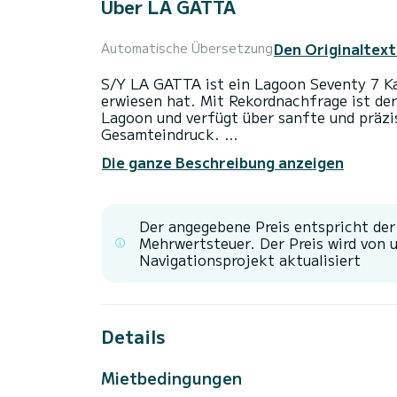
Über LA GATTA
Den Originaltext
Automatische Übersetzung
S/Y LA GATTA ist ein Lagoon Seventy 7 Ka
erwiesen hat. Mit Rekordnachfrage ist der
Lagoon und verfügt über sanfte und präzi
Gesamteindruck.
Die ganze Beschreibung anzeigen
LA GATTA wurde auf höchstem Standard mi
Sie wurde in Frankreich von CNB gebaut u
Quément und Nauta Design entworfen. Die
Wahl für einen Yachtcharter-Urlaub mit ih
Der angegebene Preis entspricht de
geräumiges Bordlayout und außergewöhnlich
Mehrwertsteuer. Der Preis wird von 
Yacht, ideal für jedes Abenteuer auf dem
Navigationsprojekt aktualisiert
S/Y LA GATTA ist eine voll besetzte Yach
sich entspannen und all das genießen kö
bieten hat. Sie ist ein Luxus-Katamaran f
Details
ist und einen wunderschönen Heck-Strandc
eine Basis für Schwimmen in schönen, kris
ist auch ideal für Wassersportarten und 
Mietbedingungen