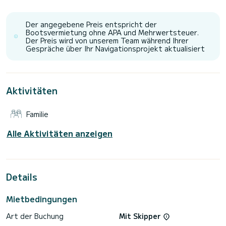
einzigartigen Urlaub auf dem Wasser in der Umgebung von zu
verbringen.
Der angegebene Preis entspricht der
Dieses Romy One verfügt über 3 Toiletten mit Dusche.
Bootsvermietung ohne APA und Mehrwertsteuer.
Der Preis wird von unserem Team während Ihrer
Es ist unter anderem mit folgender Ausrüstung
Gespräche über Ihr Navigationsprojekt aktualisiert
ausgestattet: TV, Außenlautsprecher, WLAN und Internet,
Deckdusche, Entsalzungsanlage, Grill, Klimaanlage.
Wir laden Sie ein, uns direkt auf der Plattform eine Anfrage
Aktivitäten
Familie
Alle Aktivitäten anzeigen
Details
Mietbedingungen
Art der Buchung
Mit Skipper