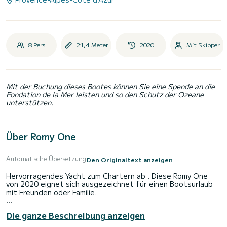
8 Pers.
21,4 Meter
2020
Mit Skipper
Mit der Buchung dieses Bootes können Sie eine Spende an die
Fondation de la Mer leisten und so den Schutz der Ozeane
unterstützen.
Über Romy One
Automatische Übersetzung
Den Originaltext anzeigen
Hervorragendes Yacht zum Chartern ab . Diese Romy One
von 2020 eignet sich ausgezeichnet für einen Bootsurlaub
mit Freunden oder Familie.
Das Boot hat 4 Kabinen mit allem Komfort und eine
Die ganze Beschreibung anzeigen
Kapazität von 8 Personen. Mit einer Gesamtlänge von 21
Metern wird es Ihr perfekter Begleiter sein, um einen