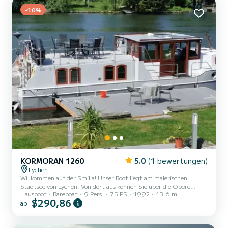
-10%
KORMORAN 1260
5.0
(1 bewertungen)
Lychen
Willkommen auf der Smilla! Unser Boot liegt am malerischen
Stadtsee von Lychen. Von dort aus können Sie über die Obere
Hausboot
Bareboat
9 Pers.
75 PS
1992
13.6 m
Havel-Wasserstraße die gesamte Mecklenburger Seenplatte
$290,86
ab
befahren. Lychen ist eine kleine Stadt im Land Brandenburg
umringt von 7 Seen inmitten herrlicher Wälder.
Sportbootführerschein Binnen erforderlich! Über die SMILLA Länge