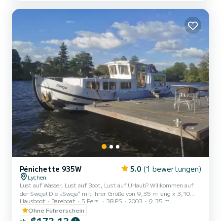
(Tischabsenkung). Die vielzähligen Gewässer der Brandenburger
und Mecklenburger Seenplatte versprechen jeden Tag neue
Abenteuer. Nic...
Pénichette 935W
5.0
(1 bewertungen)
Lychen
Lust auf Wasser, Lust auf Boot, Lust auf Urlaub? Willkommen auf
der Sweja! Die „Sweja“ mit ihrer Größe von 9,35 m lang x 3,10
Hausboot
Bareboat
5 Pers.
38 PS
2003
9.35 m
breit ist perfekt geeignet für 3 Personen. Insgesamt verfügt das
Hausboot über ein Einzelbett (Schlupfkabine) Mittschiffs, einer
Ohne Führerschein
geräumigen Doppelkabine im Bug sowie einem möglichen weiteren