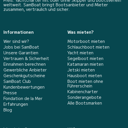
Preis. Yachtcharter mit oder ohne Skipper und Bootsverleih
weltweit. SamBoat bringt Bootsanbieter und Mieter
zusammen, vertraulich und sicher.
Informationen
Was mieten?
Wer sind wir?
Motorboot mieten
Jobs bei SamBoat
Schlauchboot mieten
Unsere Garantien
Yacht mieten
Vertrauen & Sicherheit
Segelboot mieten
Einnahmen berechnen
Katamaran mieten
Gewerbliche Anbieter
Jetski mieten
Geschenkgutscheine
Hausboot mieten
SamBoat Club
Boot mieten ohne
Führerschein
Kundenbewertungen
Kabinencharter
Presse
Sonderangebote
Fondation de la Mer
Alle Bootsmarken
Erfahrungen
Blog