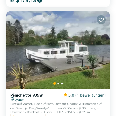
$173,13
ab
Doppelbett im Salon (Tischabsenkung). Die vielzähligen Gewässer
der Brandenburger und Mecklenburger Seenplatte versprechen
jeden Tag neue Abenteuer. Nicht nur die schöne Natur, auc...
Pénichette 935W
5.0
(1 bewertungen)
Lychen
Lust auf Wasser, Lust auf Boot, Lust auf Urlaub? Willkommen auf
der Swantje! Die „Swantje“ mit ihrer Größe von 9,35 m lang x
Hausboot
Bareboat
3 Pers.
38 PS
1989
9.35 m
3,10 breit ist perfekt geeignet für 3 Personen. Insgesamt verfügt