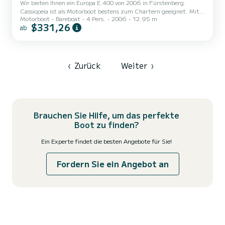
Wir bieten Ihnen ein Europa E.400 von 2006 in Fürstenberg.
Cassiopeia ist als Motorboot bestens zum Chartern geeignet. Mit
Motorboot
Bareboat
4 Pers.
2006
12.95 m
seinen angenehmen Fahreigenschaften eignet sich dieses Schiff
$331,26
ab
ideal für einen Törn von einer Woche und mehr. Das Boot hat 2
Kabinen mit allem Komfort und eine Kapazität von 4 Personen. Mit
einer Gesamtlänge von 13 Metern wird es Ihr perfekter Begleiter
sein, um einen einzigartigen Urlaub auf dem Wasser in der
Umgebung von Fürstenberg zu verbringen. Für Ihren Komfort
‹
Zurück
Weiter
›
verf...
Brauchen Sie Hilfe, um das perfekte
Boot zu finden?
Ein Experte findet die besten Angebote für Sie!
Fordern Sie ein Angebot an