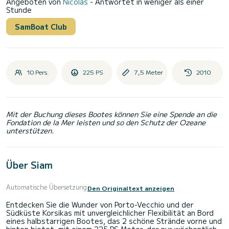
Angeboten von
Nicolas
- Antwortet in weniger als einer
Stunde
SamBoat Club
10 Pers.
225 PS
7,5 Meter
2010
Mit der Buchung dieses Bootes können Sie eine Spende an die
Fondation de la Mer leisten und so den Schutz der Ozeane
unterstützen.
Über Siam
Automatische Übersetzung
Den Originaltext anzeigen
Entdecken Sie die Wunder von Porto-Vecchio und der
Südküste Korsikas mit unvergleichlicher Flexibilität an Bord
eines halbstarrigen Bootes, das 2 schöne Strände vorne und
hinten bietet, mit einem 225 PS Motor, der nur wöchentlich