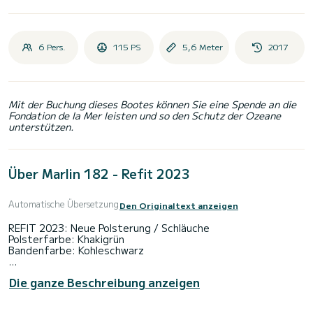
6 Pers.
115 PS
5,6 Meter
2017
Mit der Buchung dieses Bootes können Sie eine Spende an die
Fondation de la Mer leisten und so den Schutz der Ozeane
unterstützen.
Über Marlin 182 - Refit 2023
Automatische Übersetzung
Den Originaltext anzeigen
REFIT 2023: Neue Polsterung / Schläuche
Polsterfarbe: Khakigrün
Bandenfarbe: Kohleschwarz
Treibstoffkapazität: 140 L
Die ganze Beschreibung anzeigen
Wasserkapazität: 40 L
Länge: 5m55