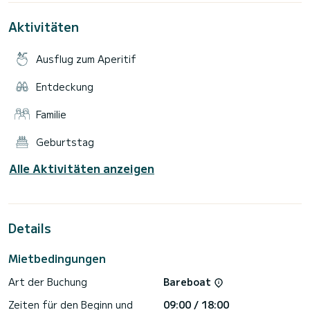
GPS/Echolot, Radio (BT), Sonnendach aus mikroperforiertem
Gewebe (kann während der Fahrt aufbewahrt werden),
Aktivitäten
Badeleiter & Klarwasser-Dusche.
Für 3 Tage: 1/2 Tag geschenkt (Preis von 2.5 Tagen)
Ausflug zum Aperitif
Entdeckung
Familie
Geburtstag
Alle Aktivitäten anzeigen
Details
Mietbedingungen
Art der Buchung
Bareboat
Zeiten für den Beginn und
09:00 / 18:00