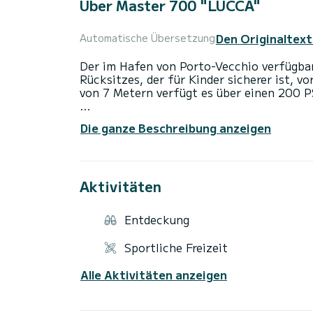
Über Master 700 "LUCCA"
Den Originaltext
Automatische Übersetzung
Der im Hafen von Porto-Vecchio verfügba
Rücksitzes, der für Kinder sicherer ist, v
von 7 Metern verfügt es über einen 200 
• Ausstattung: GPS, Handbrause, Bimini-Top
Die ganze Beschreibung anzeigen
Pilotensitz, vorderes Sonnendeck und Rü
• Verfügbare Optionen: Skipper (250 €), 
Unsere Preise verstehen sich pro Tag. (9
Aktivitäten
• Unsere Dienstleistungen: Vermietung vo
Entdeckung
• Versicherung: Unsere Boote sind versich
die Anzahlung. Mit Ouest Assurance bieten
Sportliche Freizeit
Einlösung Ihrer Franchise an.
Alle Aktivitäten anzeigen