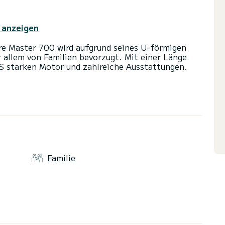
 anzeigen
re Master 700 wird aufgrund seines U-förmigen
or allem von Familien bevorzugt. Mit einer Länge
PS starken Motor und zahlreiche Ausstattungen.
, Tisch, Badeleiter, elektrischer Führer,
cksitzbank.
Seabob (380 €)
.00-17.30 Uhr)
n Villen oder Wohnungen im Süden Korsikas.
Familie
ert und haben eine Selbstbeteiligung in Höhe von
 wir eine zusätzliche Versicherung für die