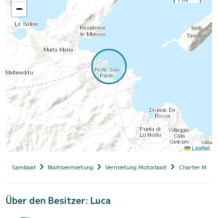
−
Leaflet
Samboat
Bootsvermietung
Vermietung Motorboot
Charter Motor
Über den Besitzer: Luca