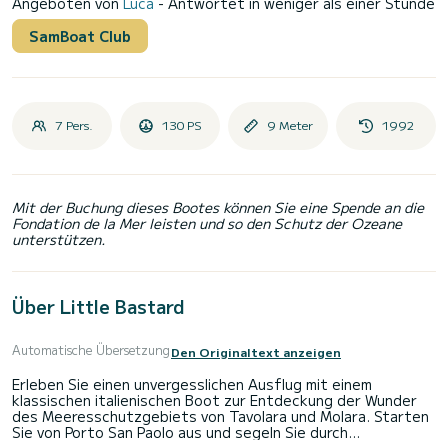
Angeboten von
Luca
- Antwortet in weniger als einer Stunde
SamBoat Club
7 Pers.
130 PS
9 Meter
1992
Mit der Buchung dieses Bootes können Sie eine Spende an die
Fondation de la Mer leisten und so den Schutz der Ozeane
unterstützen.
Über Little Bastard
Automatische Übersetzung
Den Originaltext anzeigen
Erleben Sie einen unvergesslichen Ausflug mit einem
klassischen italienischen Boot zur Entdeckung der Wunder
des Meeresschutzgebiets von Tavolara und Molara. Starten
Sie von Porto San Paolo aus und segeln Sie durch
kristallklares Wasser, unberührte Buchten und