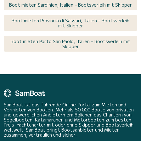
Boot mieten Sardinien, Italien – Bootsverleih mit Skipper
Boot mieten Provincia di Sassari, Italien – Bootsverleih
mit Skipper
Boot mieten Porto San Paolo, Italien – Bootsverleih mit
Skipper
SamBoat ist das führende Online-Portal zum Mieten und
Vermieten von Booten. Mehr als 50 000 Boote von privaten
und gewerblichen Anbietern ermöglichen das Chartern von
Segelbooten, Katamaranen und Motorbooten zum besten
Preis. Yachtcharter mit oder ohne Skipper und Bootsverleih
weltweit. SamBoat bringt Bootsanbieter und Mieter
zusammen, vertraulich und sicher.