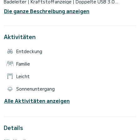
Badeleiter | Kraftstoffanzeige | Doppelte USB 3.0
Steckdose | Yamaha Motor 25/40 PS | Erwartet dich, um dir
Die ganze Beschreibung anzeigen
das wundervolle Golf der Dichter zu zeigen und zu besuchen,
wo du Buchten und bezaubernde Strände besuchen kannst,
die für Kapitäne wie dich reserviert sind! | Wieder in Topform
Aktivitäten
Entdeckung
Familie
Leicht
Sonnenuntergang
Alle Aktivitäten anzeigen
Details