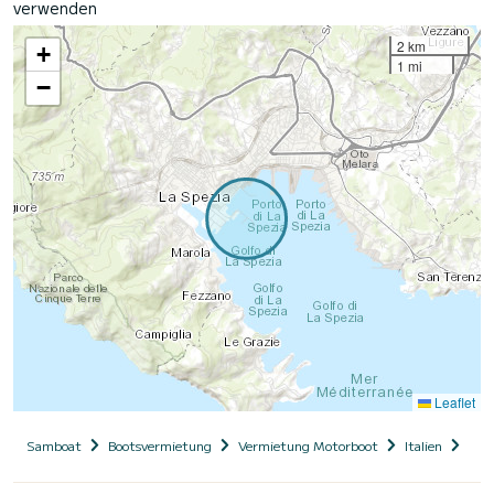
verwenden
2 km
+
1 mi
−
Leaflet
Samboat
Bootsvermietung
Vermietung Motorboot
Italien
Ligu