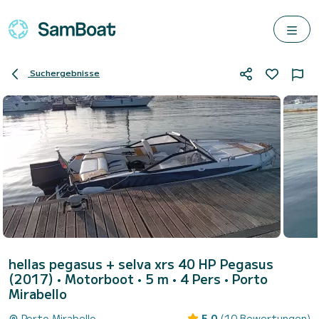
Suchergebnisse
hellas pegasus + selva xrs 40 HP Pegasus
(2017)
• Motorboot • 5 m • 4 Pers •
Porto
Mirabello
Porto Mirabello
5.0
(10 Bewertungen)