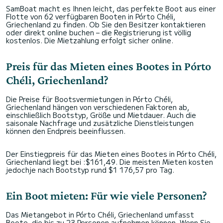
SamBoat macht es Ihnen leicht, das perfekte Boot aus einer
Flotte von 62 verfügbaren Booten in Pórto Chéli,
Griechenland zu finden. Ob Sie den Besitzer kontaktieren
oder direkt online buchen – die Registrierung ist völlig
kostenlos. Die Mietzahlung erfolgt sicher online.
Preis für das Mieten eines Bootes in Pórto
Chéli, Griechenland?
Die Preise für Bootsvermietungen in Pórto Chéli,
Griechenland hängen von verschiedenen Faktoren ab,
einschließlich Bootstyp, Größe und Mietdauer. Auch die
saisonale Nachfrage und zusätzliche Dienstleistungen
können den Endpreis beeinflussen.
Der Einstiegpreis für das Mieten eines Bootes in Pórto Chéli,
Griechenland liegt bei :$161,49. Die meisten Mieten kosten
jedochje nach Bootstyp rund $1 176,57 pro Tag.
Ein Boot mieten: Für wie viele Personen?
Das Mietangebot in Pórto Chéli, Griechenland umfasst
Boote, die bis zu 23 Personen aufnehmen können. Wenn Sie