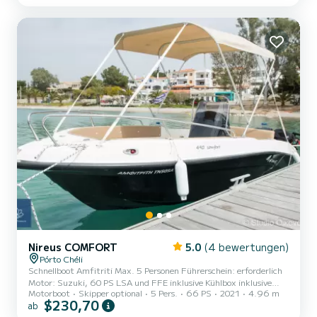
Nireus COMFORT
5.0
(4 bewertungen)
Pórto Chéli
Schnellboot Amfitriti Max. 5 Personen Führerschein: erforderlich
Motor: Suzuki, 60 PS LSA und FFE inklusive Kühlbox inklusive
Motorboot
Skipper optional
5 Pers.
66 PS
2021
4.96 m
Stereoanlage inklusive Verstecktes Geschenk Frühbucherrabatt 10
$230,70
ab
%* Haftpflichtversicherung Zusätzliche Preise Skipper bei Bedarf