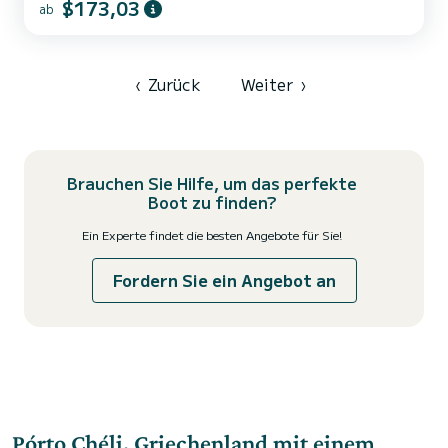
Skipper bei Bedarf Handtücher bei Bedarf
$173,03
ab
‹
Zurück
Weiter
›
Brauchen Sie Hilfe, um das perfekte
Boot zu finden?
Ein Experte findet die besten Angebote für Sie!
Fordern Sie ein Angebot an
Pórto Chéli, Griechenland mit einem