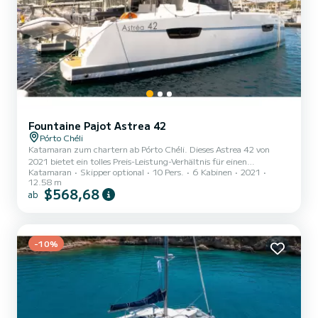
Fountaine Pajot Astrea 42
Pórto Chéli
Katamaran zum chartern ab Pórto Chéli. Dieses Astrea 42 von
2021 bietet ein tolles Preis-Leistung-Verhältnis für einen
Katamaran
Skipper optional
10 Pers.
6 Kabinen
2021
mehrtägigen oder mehrwöchigen Törn. Das Boot hat 6 Kabinen mit
12.58 m
allem Komfort und eine Kapazität von 10 Personen. Mit einer
$568,68
ab
Gesamtlänge von 13 Metern wird es Ihr perfekter Begleiter sein,
um einen einzigartigen Urlaub auf dem Wasser in der Umgebung
von Pórto Chéli zu verbringen. Dieses Astrea 42 verfügt über 5
Toiletten mit Dusche....
-10%