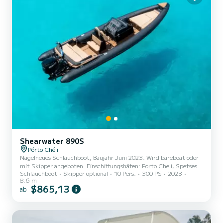
Shearwater 890S
Pórto Chéli
Nagelneues Schlauchboot, Baujahr Juni 2023. Wird bareboat oder
mit Skipper angeboten. Einschiffungshäfen: Porto Cheli, Spetses
Schlauchboot
Skipper optional
10 Pers.
300 PS
2023
oder Hydra
8.6 m
$865,13
ab