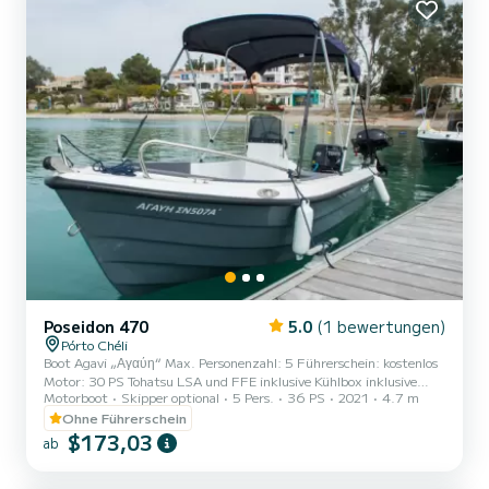
Poseidon 470
5.0
(1 bewertungen)
Pórto Chéli
Boot Agavi „Αγαύη“ Max. Personenzahl: 5 Führerschein: kostenlos
Motor: 30 PS Tohatsu LSA und FFE inklusive Kühlbox inklusive
Motorboot
Skipper optional
5 Pers.
36 PS
2021
4.7 m
Stereoanlage inklusive Verstecktes Geschenk Frühbucherrabatt 10
%* Haftpflichtversicherung Extras Kraftstoffe: nach Bedarf
Ohne Führerschein
Skipper bei Bedarf Handtücher bei Bedarf
$173,03
ab