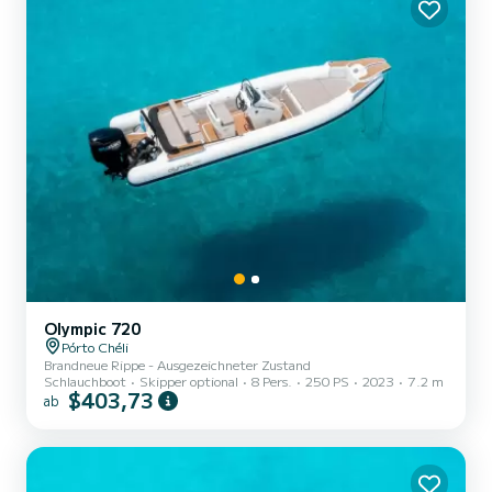
Olympic 720
Pórto Chéli
Brandneue Rippe - Ausgezeichneter Zustand
Schlauchboot
Skipper optional
8 Pers.
250 PS
2023
7.2 m
$403,73
ab