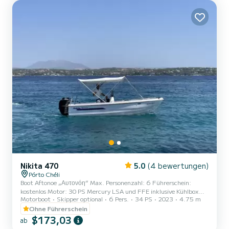
Nikita 470
5.0
(4 bewertungen)
Pórto Chéli
Boot Aftonoe „Αυτονόη“ Max. Personenzahl: 6 Führerschein:
kostenlos Motor: 30 PS Mercury LSA und FFE inklusive Kühlbox
Motorboot
Skipper optional
6 Pers.
34 PS
2023
4.75 m
inklusive Stereoanlage inklusive Verstecktes Geschenk
Frühbucherrabatt 10 %* Haftpflichtversicherung Extras
Ohne Führerschein
Kraftstoffe: nach Bedarf Skipper bei Bedarf Handtücher bei Bedarf
$173,03
ab