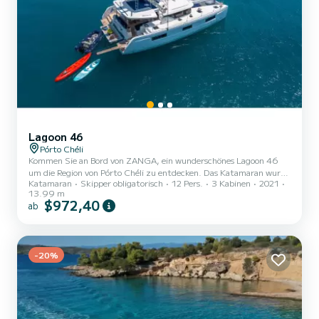
Lagoon 46
Pórto Chéli
Kommen Sie an Bord von ZANGA, ein wunderschönes Lagoon 46
um die Region von Pórto Chéli zu entdecken. Das Katamaran wurde
Katamaran
Skipper obligatorisch
12 Pers.
3 Kabinen
2021
2021 gebaut und verspricht hohen Komfort auf See. Das Boot hat
13.99 m
4 Kabinen mit allem Komfort und eine Kapazität von 8 Personen.
$972,40
ab
Mit einer Gesamtlänge von 14 Metern wird es Ihr perfekter
Begleiter sein, um einen einzigartigen Urlaub auf dem Wasser in der
Umgebung von Pórto Chéli zu verbringen. Dieses Lagoon 46
verfügt über 4 Toiletten mit Dusche. Es ist unter anderem mit
-20%
folge...