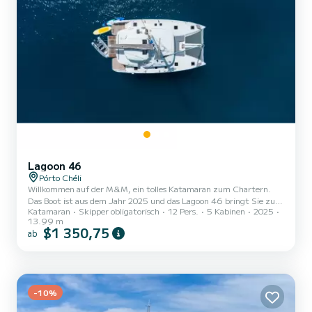
Lagoon 46
Pórto Chéli
Willkommen auf der M&M, ein tolles Katamaran zum Chartern.
Das Boot ist aus dem Jahr 2025 und das Lagoon 46 bringt Sie zu
Katamaran
Skipper obligatorisch
12 Pers.
5 Kabinen
2025
den schönsten Ankerplätzen um Pórto Chéli. Das Boot hat 6
13.99 m
Kabinen mit allem Komfort und eine Kapazität von 10 Personen.
$1 350,75
ab
Mit einer Gesamtlänge von 14 Metern wird es Ihr perfekter
Begleiter sein, um einen einzigartigen Urlaub auf dem Wasser in der
Umgebung von Pórto Chéli zu verbringen. Für Ihren Komfort
verfügt M&M über 5 Toiletten mit Dusche...
-10%