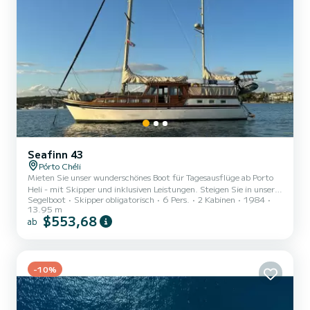
Seafinn 43
Pórto Chéli
Mieten Sie unser wunderschönes Boot für Tagesausflüge ab Porto
Heli - mit Skipper und inklusiven Leistungen. Steigen Sie in unser
Segelboot
Skipper obligatorisch
6 Pers.
2 Kabinen
1984
bezauberndes Holzyacht ein, ideal für Tagesausflüge zu den
13.95 m
schönsten Zielen im Saronischen Golf: Spetses, Hydra, die
$553,68
ab
Eselinsel, Kilada, Ermioni oder Poros (2 Tage)! Tagesausflug (1 - 5
Personen - 600 € pro Gruppe, dann 80 € pro zusätzliche Person -
max. 12 Personen), um die Inseln und versteckten Buchten in einer
freundlichen und entspannten Atmosphäre zu erkunden. Sn...
-10%