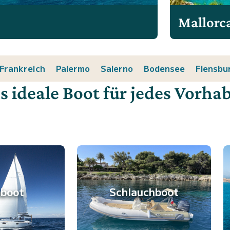
Mallorc
Frankreich
Palermo
Salerno
Bodensee
Flensbu
s ideale Boot für jedes Vorha
lboot
Schlauchboot