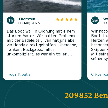
Thorsten
Sw
03 Aug 2026
03
Das Boot war in Ordnung mit einem
Wir hatt
starken Motor. Wir hatten Probleme
Bootstou
mit der Badeleiter, Ivan hat uns aber
Herzen w
via Handy direkt geholfen. Übergabe,
besonder
Tanken, Rückgabe… alles
Skipper 
unkompliziert, es war ein toller ...
Mit sein
seiner s
Trogir, Kroatien
Crikvenica
209852 Ben