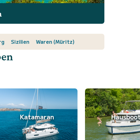
a
rg
Sizilien
Waren (Müritz)
ben
Katamaran
Hausboo