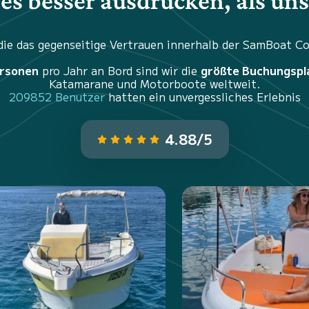
es besser ausdrücken, als un
 die das gegenseitige Vertrauen innerhalb der SamBoat 
ersonen
pro Jahr an Bord sind wir die
größte Buchungspl
Katamarane und Motorboote weltweit.
209852 Benutzer
hatten ein unvergessliches Erlebnis
4.88/5