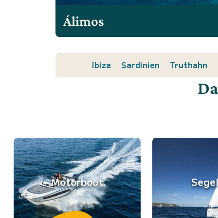
Álimos
Ibiza
Sardinien
Truthahn
Da
Motorboot
Sege