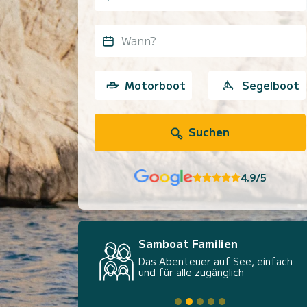
Wann?
Motorboot
Segelboot
Suchen
4.9/5
Samboat Familien
Das Abenteuer auf See, einfach
und für alle zugänglich