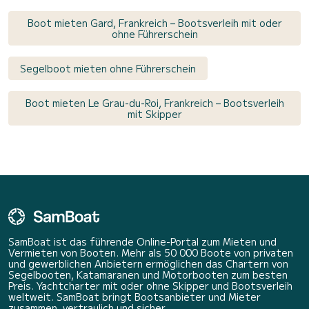
Boot mieten Gard, Frankreich – Bootsverleih mit oder
ohne Führerschein
Segelboot mieten ohne Führerschein
Boot mieten Le Grau-du-Roi, Frankreich – Bootsverleih
mit Skipper
SamBoat ist das führende Online-Portal zum Mieten und
Vermieten von Booten. Mehr als 50 000 Boote von privaten
und gewerblichen Anbietern ermöglichen das Chartern von
Segelbooten, Katamaranen und Motorbooten zum besten
Preis. Yachtcharter mit oder ohne Skipper und Bootsverleih
weltweit. SamBoat bringt Bootsanbieter und Mieter
zusammen, vertraulich und sicher.