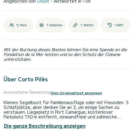
Angeboten von
Olivier
- Antwortet in ~5h
5 Pers.
1 Kabinen
7 Meter
1981
Mit der Buchung dieses Bootes können Sie eine Spende an die
Fondation de la Mer leisten und so den Schutz der Ozeane
unterstützen.
Über Corto Pilès
Automatische Übersetzung
Den Originaltext anzeigen
Kleines Segelboot für Familienausflüge oder mit Freunden. 5
Schlafplätze, aber denken Sie an 3, um einige Sachen zu
verstauen. Liegeplatz in Port Camargue, kostenloser
Parkplatz 150 m entfernt, einwandfreie und zahlreiche
Sanitäranlagen, viele Geschäfte in der Nähe. Sonnensegel
Die ganze Beschreibung anzeigen
(aber kein Bimini). Gasherd, kleines Spülbecken, Wassertank
mit Fußpumpe, Kühlbox. Chemietoilette. Großsegel,