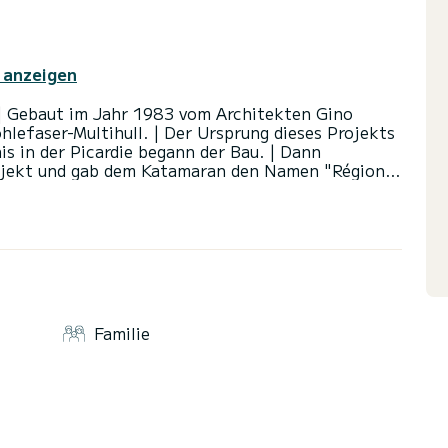
 anzeigen
 | Gebaut im Jahr 1983 vom Architekten Gino
hlefaser-Multihull. | Der Ursprung dieses Projekts
is in der Picardie begann der Bau. | Dann
rojekt und gab dem Katamaran den Namen "Région
en 1983 und 1989 an zahlreichen Hochsee-Regatten
 hält auch den Rekord für die Überquerung Calais
avigation an Bord dieses prestigeträchtigen Bootes
en, mit Familie oder Freunden. | Abfahrt von Port
bhängig, wie bei allen Segelausflügen,
. | | Der Halbtagespreis gilt für 10 Personen.
Familie