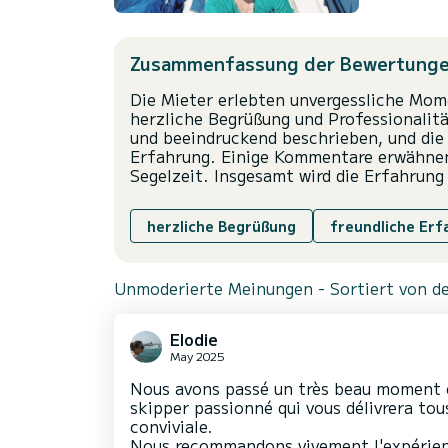
Zusammenfassung der Bewertung
Die Mieter erlebten unvergessliche Mome
herzliche Begrüßung und Professionalit
und beeindruckend beschrieben, und die 
Erfahrung. Einige Kommentare erwähnen
Segelzeit. Insgesamt wird die Erfahrun
herzliche Begrüßung
freundliche Erf
Unmoderierte Meinungen - Sortiert von de
Elodie
May 2025
Nous avons passé un très beau moment e
skipper passionné qui vous délivrera tou
conviviale.
Nous recommandons vivement l'expérien