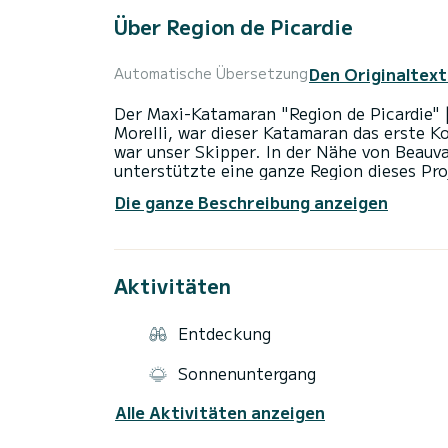
Über Region de Picardie
Den Originaltext
Automatische Übersetzung
Der Maxi-Katamaran "Region de Picardie"
Morelli, war dieser Katamaran das erste Ko
war unser Skipper. In der Nähe von Beauva
unterstützte eine ganze Region dieses P
de Picardie". | Der Skipper nahm zwisch
Die ganze Beschreibung anzeigen
teil, sowohl alleine als auch in Crews. Er
Dover Calais. | | Wir laden Sie ein, die N
zu entdecken, an den Manövern teilzunehm
Camargue. | | Unsere Ausflüge sind wettera
Aktivitäten
kontaktieren Sie uns für die Verfügbarkeit
Entdeckung
Sonnenuntergang
Alle Aktivitäten anzeigen