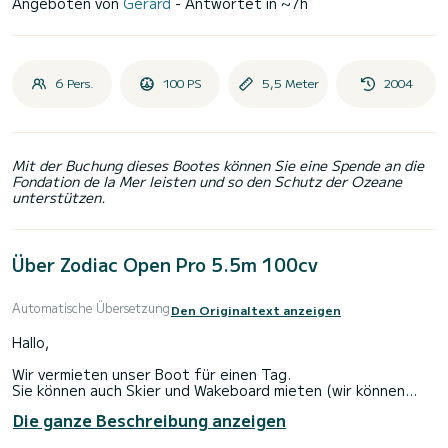
Angeboten von
Gérard
- Antwortet in ~7h
6 Pers.
100 PS
5,5 Meter
2004
Mit der Buchung dieses Bootes können Sie eine Spende an die
Fondation de la Mer leisten und so den Schutz der Ozeane
unterstützen.
Über Zodiac Open Pro 5.5m 100cv
Automatische Übersetzung
Den Originaltext anzeigen
Hallo,
Wir vermieten unser Boot für einen Tag.
Sie können auch Skier und Wakeboard mieten (wir können
Ihnen einige Ratschläge für Brettsportarten geben)
Die ganze Beschreibung anzeigen
Das Boot ist in sehr gutem Zustand , es ist weniger als 200