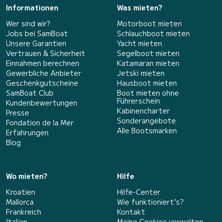
Informationen
Was mieten?
Wer sind wir?
Motorboot mieten
Jobs bei SamBoat
Schlauchboot mieten
Unsere Garantien
Yacht mieten
Vertrauen & Sicherheit
Segelboot mieten
Einnahmen berechnen
Katamaran mieten
Gewerbliche Anbieter
Jetski mieten
Geschenkgutscheine
Hausboot mieten
SamBoat Club
Boot mieten ohne
Führerschein
Kundenbewertungen
Kabinencharter
Presse
Sonderangebote
Fondation de la Mer
Alle Bootsmarken
Erfahrungen
Blog
Wo mieten?
Hilfe
Kroatien
Hilfe-Center
Mallorca
Wie funktioniert's?
Frankreich
Kontakt
Italien
Meine Cookies verwalten