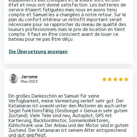
état et nous ont donné satisfaction. Les batteries de
service étaient fatiguées mais nous en avons tenu
compte et Samuel les a changées à notre retour. Sur le
plan du confort intérieur un retrofit important serait
nécessaire pour se rapprocher du niveau de qualité des
loueurs professionnels mais le prix de location en tient
compte. Il faut en être conscient avant de louer ce
bateau pour ne pas être déçu.
Die Übersetzung anzeigen
Jerome
May 2023
Ein großes Dankeschön an Samuel für seine
Verfügbarkeit, meine Vermietung verlief sehr gut. Der
Katamaran ist sowohl unter den Motoren als auch unter
Segel funktionsfähig (Großsegel + Genua in sehr gutem
Zustand). Viele Teile sind neu, Autopilot, GPS mit
Kartierung, Backbordmotor, Sonnenkollektoren,
Kühlschrank usw. Der Anbau und der Motor sind in gutem
Zustand. Der Katamaran ist seinem Alter entsprechend