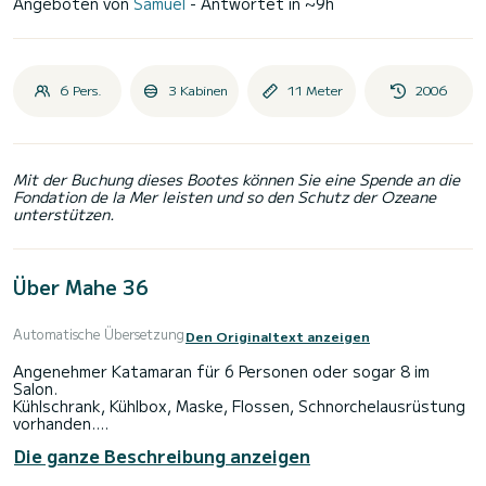
Angeboten von
Samuel
- Antwortet in ~9h
6 Pers.
3 Kabinen
11 Meter
2006
Mit der Buchung dieses Bootes können Sie eine Spende an die
Fondation de la Mer leisten und so den Schutz der Ozeane
unterstützen.
Über Mahe 36
Automatische Übersetzung
Den Originaltext anzeigen
Angenehmer Katamaran für 6 Personen oder sogar 8 im
Salon.
Kühlschrank, Kühlbox, Maske, Flossen, Schnorchelausrüstung
vorhanden.
Bettwäsche vorhanden. Auch Decken und Kissen.
Die ganze Beschreibung anzeigen
Einige Ausrüstungsgegenstände stammen aus dem Jahr
2017: Großsegel, Windschutzscheibe, Nebenmotor,