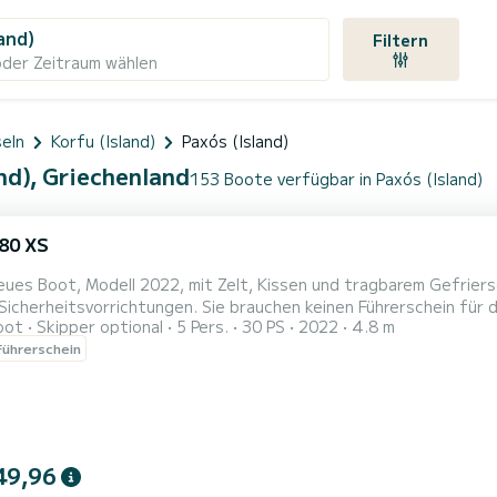
and)
Filtern
oder Zeitraum wählen
seln
Korfu (Island)
Paxós (Island)
nd), Griechenland
153 Boote verfügbar in Paxós (Island)
480 XS
eues Boot, Modell 2022, mit Zelt, Kissen und tragbarem Gefrie
 Sicherheitsvorrichtungen. Sie brauchen keinen Führerschein für 
oot
Skipper optional
5 Pers.
30 PS
2022
4.8 m
 müssen mindestens 25 Jahre alt sein. Sie können damit überall i
ührerschein
thalten: - Kraftstoff - Skipper
49,96