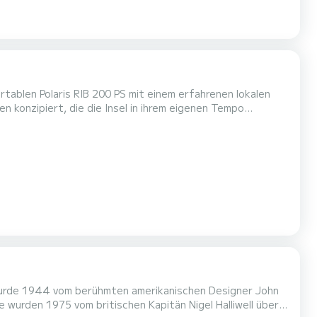
tablen Polaris RIB 200 PS mit einem erfahrenen lokalen
 Dauer: Ungefähr 7 Stunden Abfahrt: 09:30 Uhr ab Hafen
e private Kreuzfahrt folgt einem der umfassendsten
 wurde 1944 vom berühmten amerikanischen Designer John