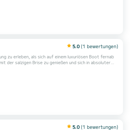
5.0
(1 bewertungen)
it der salzigen Brise zu genießen und sich in absoluter
ene Wasser rund um Paxos mit Eleganz und Stil! Entfliehen
Sie in unberührte Buchten mit makellosen Stränden, versteckten Höhlen und vielem mehr … MODELL: MOSTRO 2018 MOTOR...
5.0
(1 bewertungen)