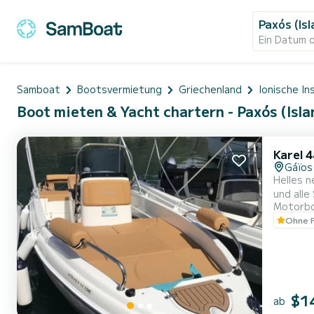
Paxós (Isl
Ein Datum 
Samboat
Bootsvermietung
Griechenland
Ionische In
Boot mieten & Yacht chartern - Paxós (Isla
Karel 
Gáïos
Helles n
und alle
Motorb
aber Sie
Ohne F
Nicht en
$1
ab