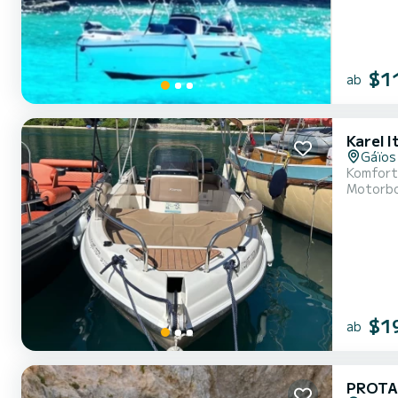
$1
ab
Karel 
Gáïos
Komforta
Motorb
$1
ab
PROTA