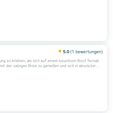
Innenausbau
5.0
(1 bewertungen)
it der salzigen Brise zu genießen und sich in absoluter
ene Wasser rund um Paxos mit Eleganz und Stil! Entfliehen
Sie in unberührte Buchten mit makellosen Stränden, versteckten Höhlen und vielem mehr … MODELL: NIREUS OPTIMA...