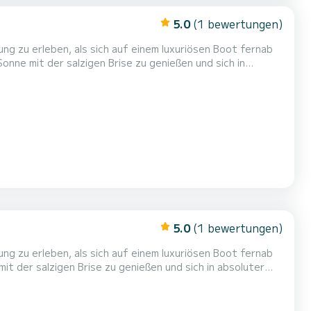
5.0
(1 bewertungen)
onne mit der salzigen Brise zu genießen und sich in
türkisfarbene Wasser rund um Paxos mit Eleganz und Stil!
Entfliehen Sie in unberührte Buchten mit ihren makellosen Stränden, versteckten Höhlen und vielem mehr … MODELL: MARINE...
5.0
(1 bewertungen)
it der salzigen Brise zu genießen und sich in absoluter
ene Wasser rund um Paxos mit Eleganz und Stil! Entfliehen
Sie in unberührte Buchten mit ihren makellosen Stränden, versteckten Höhlen und vielem mehr … MODELL: NIREUS 2024...