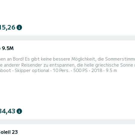
15,26
 9.5M
t, die Sommerstimmung zu erleben, als sich auf einem luxuriösen Boot fernab
ke anderer Reisender zu entspannen, die helle griechische Sonne m
hboot
Skipper optional
10 Pers.
500 PS
2018
9.5 m
häre wohlzufühlen. Erkunden Sie das durchscheinende türkisfarb
34,43
oleil 23