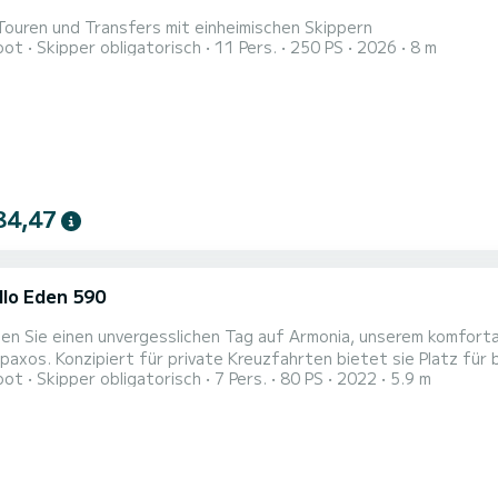
Touren und Transfers mit einheimischen Skippern
oot
Skipper obligatorisch
11 Pers.
250 PS
2026
8 m
84,47
llo Eden 590
en Sie einen unvergesslichen Tag auf Armonia, unserem komforta
paxos. Konzipiert für private Kreuzfahrten bietet sie Platz für bi
oot
Skipper obligatorisch
7 Pers.
80 PS
2022
5.9 m
te Wahl für Paare, Familien und kleine Gruppen. Angetrieben von einem zuverlässigen 80 PS Motor bietet Armonia
ige und entspannende Kreuzfahrt rund um die Insel. An Bord gen