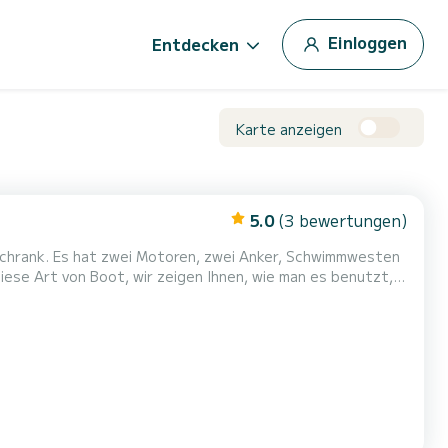
Einloggen
Entdecken
Karte anzeigen
5.0
(3 bewertungen)
rschrank. Es hat zwei Motoren, zwei Anker, Schwimmwesten
diese Art von Boot, wir zeigen Ihnen, wie man es benutzt,
n Paxos hinfahren und auch die Insel Andipaxos besuchen.