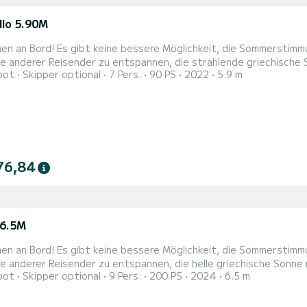
llo 5.90M
t, die Sommerstimmung zu erleben, als sich auf einem luxuriösen Boot fernab
ke anderer Reisender zu entspannen, die strahlende griechische S
oot
Skipper optional
7 Pers.
90 PS
2022
5.9 m
r Privatsphäre wohlzufühlen. Erkunden Sie das durchscheinende 
76,84
 6.5M
t, die Sommerstimmung zu erleben, als sich auf einem luxuriösen Boot fernab
ke anderer Reisender zu entspannen, die helle griechische Sonne m
oot
Skipper optional
9 Pers.
200 PS
2024
6.5 m
häre wohlzufühlen. Erkunden Sie das durchscheinende türkisfarb