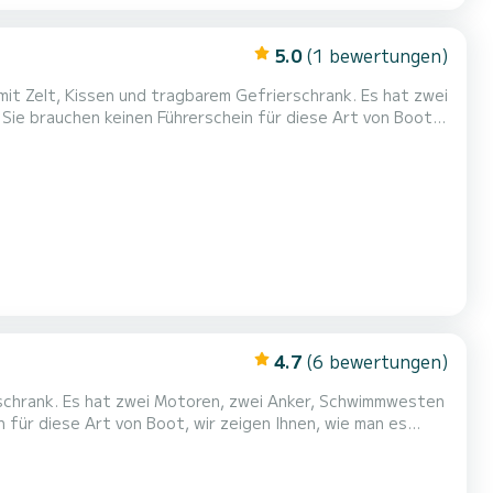
5.0
(1 bewertungen)
mit Zelt, Kissen und tragbarem Gefrierschrank. Es hat zwei
,
auf Paxos hinfahren
off - Skipper
4.7
(6 bewertungen)
rschrank. Es hat zwei Motoren, zwei Anker, Schwimmwesten