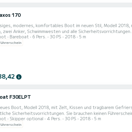
Paxos 170
siges, modernes, komfortables Boot im neuen Stil, Modell 2018, 
Anker, Schwimmwesten und alle Sicherheitsvorrichtungen. Sie brauchen keinen Führerschein für diese Art von Boot
oot
Bareboat
6 Pers.
30 PS
2018
5 m
hnen, wie man es benutzt, aber Sie müssen mindestens 25 Jahre alt sein. Sie können damit überall 
ührerschein
und auch die Insel Andipaxos besuchen. Nicht enthalten: - Kraftst
38,42
Boat F30ELPT
neues Boot, Modell 2018, mit Zelt, Kissen und tragbarem Gefrie
vorrichtungen. Sie brauchen keinen Führerschein für diese Art von Boot, wir zeigen Ihnen, wie man es
oot
Skipper optional
4 Pers.
30 PS
2018
5 m
müssen mindestens 25 Jahre alt sein. Sie können damit überall auf Paxos hinfahren und auch die Insel Andipaxos
ührerschein
besuchen. Nicht enthalten: - Kraftstoff - Skipper