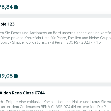
76,84
oleil 23
n Sie Paxos und Antipaxos an Bord unseres schnellen und komfor
Tempo
hboot
Skipper obligatorisch
8 Pers.
200 PS
2023
7.15 m
n möchten, während sie die schönsten Orte um Paxos besuchen.
Paxos Rückkehr: Circa 16:30 Uhr Unsere Route Unsere ganztägig
.
19,08
.Alden Rena Class 0744
cht Eclipse eine exklusive Kombination aus Natur und Luxus Sie
dem Codenamen RENA CLASS 0744N entworfen. Die Pläne wurden 1975 vom britischen Kapitän Nigel Halliwell über