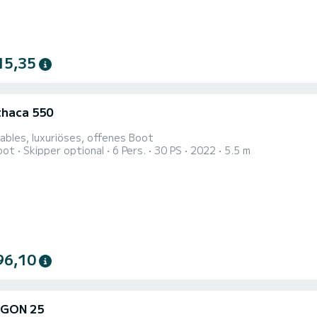
15,35
Ithaca 550
bles, luxuriöses, offenes Boot
oot
Skipper optional
6 Pers.
30 PS
2022
5.5 m
96,10
GON 25