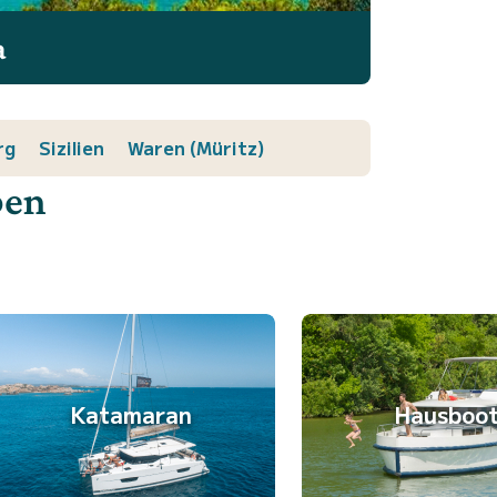
a
rg
Sizilien
Waren (Müritz)
ben
Katamaran
Hausboo