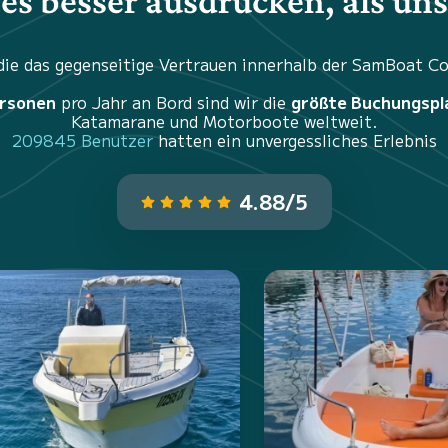
es besser ausdrücken, als un
 die das gegenseitige Vertrauen innerhalb der SamBoat 
ersonen
pro Jahr an Bord sind wir die
größte Buchungspl
Katamarane und Motorboote weltweit.
209845 Benutzer
hatten ein unvergessliches Erlebnis
4.88/5