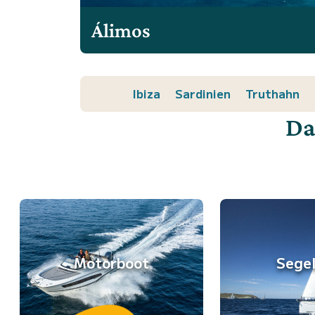
Álimos
Ibiza
Sardinien
Truthahn
Da
Motorboot
Sege