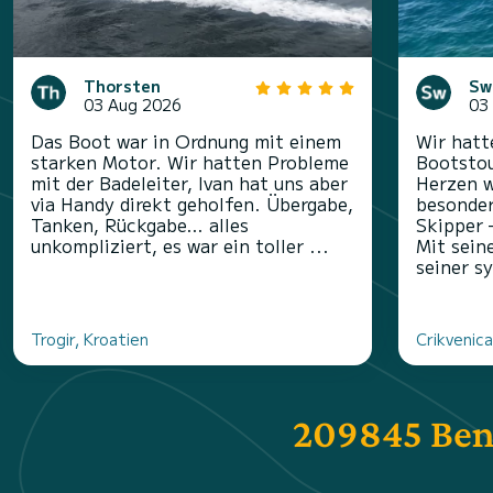
Thorsten
Sw
03 Aug 2026
03
Das Boot war in Ordnung mit einem
Wir hatt
starken Motor. Wir hatten Probleme
Bootstou
mit der Badeleiter, Ivan hat uns aber
Herzen w
via Handy direkt geholfen. Übergabe,
besonder
Tanken, Rückgabe… alles
Skipper 
unkompliziert, es war ein toller ...
Mit sein
seiner s
Trogir, Kroatien
Crikvenica
209845 Ben