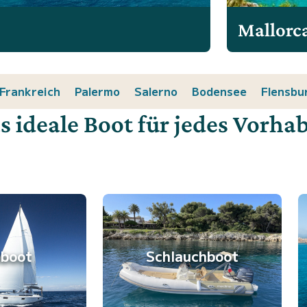
Mallorc
Frankreich
Palermo
Salerno
Bodensee
Flensbu
s ideale Boot für jedes Vorha
lboot
Schlauchboot