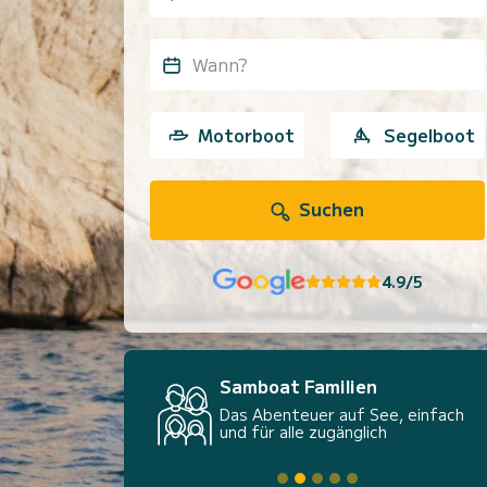
Wann?
Motorboot
Segelboot
Suchen
4.9/5
Samboat Familien
Das Abenteuer auf See, einfach
und für alle zugänglich