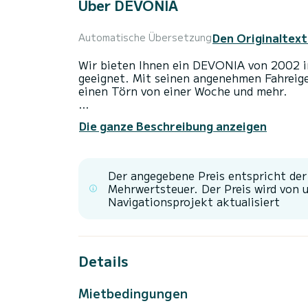
Über DEVONIA
Den Originaltext
Automatische Übersetzung
Wir bieten Ihnen ein DEVONIA von 2002 i
geeignet. Mit seinen angenehmen Fahreigen
einen Törn von einer Woche und mehr.
Das Boot hat 3 Kabinen mit allem Komfort
Die ganze Beschreibung anzeigen
Gesamtlänge von 19 Metern wird es Ihr per
Urlaub auf dem Wasser in der Umgebung von zu verbrin
Es ist unter anderem mit folgender Ausrü
Der angegebene Preis entspricht de
und Internet, Deckdusche, Entsalzungsanla
Mehrwertsteuer. Der Preis wird von 
Navigationsprojekt aktualisiert
Details
Mietbedingungen