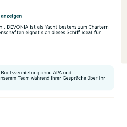
 anzeigen
n . DEVONIA ist als Yacht bestens zum Chartern
schaften eignet sich dieses Schiff ideal für
 und eine Kapazität von 6 Personen. Mit einer
fekter Begleiter sein, um einen einzigartigen
gen.
stung ausgestattet: TV, Außenlautsprecher, WLAN
r Bootsvermietung ohne APA und
ge, Grill, Klimaanlage.
unserem Team während Ihrer Gespräche über Ihr