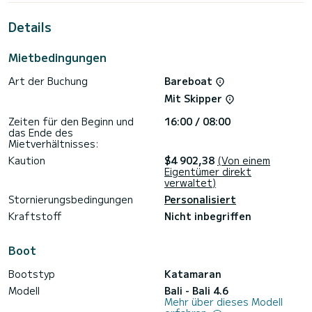
außergewöhnlichen Urlaub auf dem Wasser in der Umgebung
von
Details
zu verbringen. Dieser Bali 4.6 ist mit 4 Toiletten mit Dusche
ausgestattet.
Mietbedingungen
Dieses Boot ist mit einem Lattengroßsegel und einer
Art der Buchung
Bareboat
Rollgenua ausgestattet. Es verfügt über folgende
Ausstattung: Autopilot, USB-Stecker.
Mit Skipper
Zögern Sie nicht, uns für ein Angebot zu kontaktieren, Sie
Zeiten für den Beginn und
16:00 / 08:00
werden von einem SamBoat-Experten bei Ihrem
das Ende des
Mietverhältnisses:
Kaution
$4 902,38
(Von einem
Eigentümer direkt
verwaltet)
Stornierungsbedingungen
Personalisiert
Kraftstoff
Nicht inbegriffen
Boot
Bootstyp
Katamaran
Modell
Bali - Bali 4.6
Mehr über dieses Modell