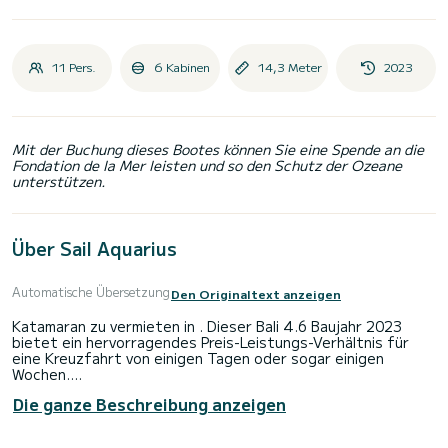
11 Pers.
6 Kabinen
14,3 Meter
2023
Mit der Buchung dieses Bootes können Sie eine Spende an die
Fondation de la Mer leisten und so den Schutz der Ozeane
unterstützen.
Über Sail Aquarius
Automatische Übersetzung
Den Originaltext anzeigen
Katamaran zu vermieten in . Dieser Bali 4.6 Baujahr 2023
bietet ein hervorragendes Preis-Leistungs-Verhältnis für
eine Kreuzfahrt von einigen Tagen oder sogar einigen
Wochen.
Die ganze Beschreibung anzeigen
Das Boot verfügt über 5 voll ausgestattete Kabinen und
bietet Platz für 10 Personen. Mit einer Gesamtlänge von 14
Metern ist es Ihr bester Verbündeter, um einen