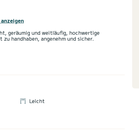
 anzeigen
cht, geräumig und weitläufig, hochwertige
cht zu handhaben, angenehm und sicher.
ry 6 PS Motor ohne Führerschein.
Leicht