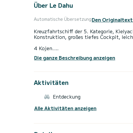
Über Le Dahu
Den Originaltext
Automatische Übersetzung
Kreuzfahrtschiff der 5. Kategorie, Kielya
Konstruktion, großes tiefes Cockpit, lei
4 Kojen.
Die ganze Beschreibung anzeigen
Trockentoilette.
Sicherheitsausrüstung, Badeleiter, Mercu
Aktivitäten
Beiboot.
Entdeckung
Alle Aktivitäten anzeigen