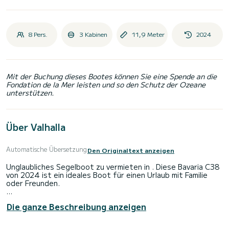
8 Pers.
3 Kabinen
11,9 Meter
2024
Mit der Buchung dieses Bootes können Sie eine Spende an die
Fondation de la Mer leisten und so den Schutz der Ozeane
unterstützen.
Über Valhalla
Automatische Übersetzung
Den Originaltext anzeigen
Unglaubliches Segelboot zu vermieten in . Diese Bavaria C38
von 2024 ist ein ideales Boot für einen Urlaub mit Familie
oder Freunden.
Das Boot hat 3 voll ausgestattete Kabine(n) und bietet
Die ganze Beschreibung anzeigen
Platz für 8 Personen. Mit einer Gesamtlänge von 12 Metern
wird es Ihr bester Verbündeter sein, um einen
außergewöhnlichen Urlaub auf dem Wasser in der Umgebung