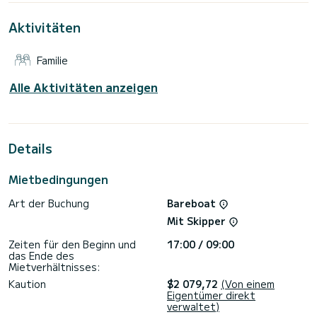
von
Aktivitäten
Diese Bavaria C38 ist mit 2 Toiletten mit Dusche
ausgestattet.
Familie
Es hat die folgende Ausstattung: Autopilot, Lautsprecher,
WLAN und Internet, Deckdusche, Klimaanlage, Bluetooth-
Verbindung.
Alle Aktivitäten anzeigen
Für Informationsanfragen oder Reservierungen klicken Sie
auf die Schaltfläche „Angebot anfordern“. Ein SamBoat-
Details
Mietbedingungen
Art der Buchung
Bareboat
Mit Skipper
Zeiten für den Beginn und
17:00 / 09:00
das Ende des
Mietverhältnisses:
Kaution
$2 079,72
(Von einem
Eigentümer direkt
verwaltet)