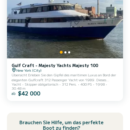
Gulf Craft - Majesty Yachts Majesty 100
New York (City)
Übersicht Erleben Sie den Gipfel des maritimen Luxus an Bord der
eleganten Gulfcraft 312 Passenger Yacht von 1989. Dieses
Yacht
Skipper obligatorisch
312 Pers.
400 PS
1998
elegante Schiff liegt im Herzen von New York City und bietet vor
30.48 m
der Kulisse der berühmten Skyline der Stadt eine unvergleichliche
$42 000
ab
Kulisse für Veranstaltungen, Touren und Feiern. Äußere Merkmale
Klassisches Design: Die Gulfcraft strahlt mit ihren klaren Linien
und dem polierten Finish zeitlose Eleganz aus und spiegelt die
überlegene Handwerkskunst wider, für die Gulfcraft ste...
Brauchen Sie Hilfe, um das perfekte
Boot zu finden?