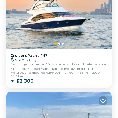
Cruisers Yacht 447
New York (City)
4-stündige Tour um den NYC-Hafen einschließlich Freiheitsstatue,
Ellis Island, Midtown Manhattan und Brooklyn Bridge. Der
Motorboot
Skipper obligatorisch
12 Pers.
435 PS
2006
Charterpreis für 4 Stunden beträgt $1900 plus $350 für Kapitän
14.02 m
und Crew und zusätzlich $150 für Treibstoff. Die Kosten für
$2 300
ab
Kapitän und Crew müssen separat direkt beim Kapitän bei Ihrer
Ankunft und vor Beginn der Reise bezahlt werden. Dies entspricht
den Vorschriften der Küstenwache für Fahrten mit mehr als 6
Passagieren. Vergessen Sie außerdem nicht, dem Kapitän und der
Crew...