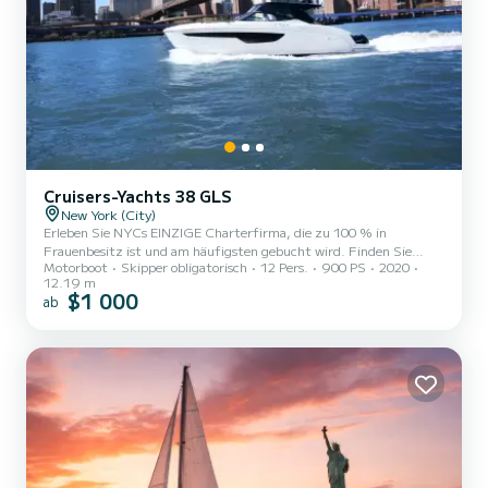
Cruisers-Yachts 38 GLS
New York (City)
Erleben Sie NYCs EINZIGE Charterfirma, die zu 100 % in
Frauenbesitz ist und am häufigsten gebucht wird. Finden Sie
Motorboot
Skipper obligatorisch
12 Pers.
900 PS
2020
heraus, warum wir mit unserem unübertroffenen Service und
12.19 m
unseren makellosen Schiffen herausstechen. Wir engagieren uns
$1 000
ab
dafür, nautische Erlebnisse zu verbessern, und gewährleisten
Sauberkeit auf Yacht-Niveau sowie persönlichen Kundenservice von
der Buchung bis zur Ausschiffung. Unsere authentischen
Schiffsfotos garantieren keine Überraschungen oder
Enttäuschungen beim Einsteigen. V...