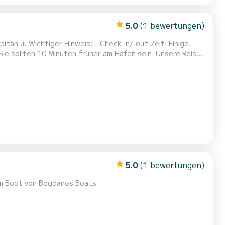
5.0
(1 bewertungen)
itän ⚓ Wichtiger Hinweis: - Check-in/-out-Zeit! Einige
ie sollten 10 Minuten früher am Hafen sein. Unsere Reise
r Treibstoff ist eine zusätzliche Gebühr und wird nach der
eis beinhaltet: Den Skipper, eine 100-Liter...
5.0
(1 bewertungen)
e das Meer mit einem Boot von Bogdanos Boats