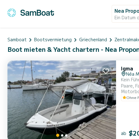
Nea Prop
Ein Datum 
Samboat
Bootsvermietung
Griechenland
Zentralmak
Boot mieten & Yacht chartern - Nea Propo
Igma
Néa M
Kein Füh
Paare, F
Motorb
einen e
Ohne F
berechne
$2
ab