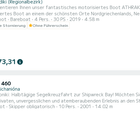
diki (Regionalbezirk)
sentieren Ihnen unser fantastisches motorisiertes Boot ATHRA
ertes Boot an einem der schönsten Orte Nordgriechenlands, Nea M
oot
Bareboat
4 Pers.
30 PS
2019
4.58 m
hr verfügbar. Sie können unser Boot ohne Schnellbootführersch
le Stornierung
Ohne Führerschein
zu bedienen ist. Bevor Sie losfahren, zeigen wir Ihnen alles, wa
..
73,31
 460
ichanióna
niki: Halbtägige Segelkreuzfahrt zur Shipwreck Bay! Möchten Sie
ivaten, unvergesslichen und atemberaubenden Erlebnis an den St
ot
Skipper obligatorisch
10 Pers.
2001
14.02 m
rt im kristallklaren Meer der Bucht von Thermaikos! Mit unsere
M – segeln wir durch das tiefe Blau! Wir werden uns wunderschö