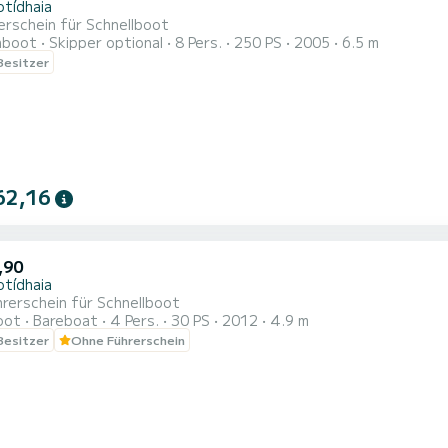
otídhaia
erschein für Schnellboot
hboot
Skipper optional
8 Pers.
250 PS
2005
6.5 m
 Besitzer
62,16
,90
otídhaia
rerschein für Schnellboot
oot
Bareboat
4 Pers.
30 PS
2012
4.9 m
 Besitzer
Ohne Führerschein