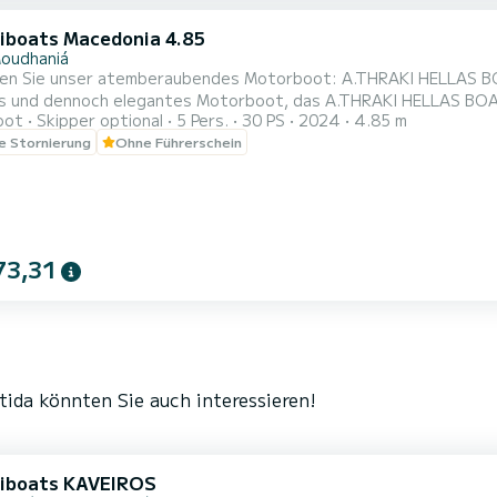
iboats Macedonia 4.85
oudhaniá
en Sie unser atemberaubendes Motorboot: A.THRAKI HELLAS BOA
s und dennoch elegantes Motorboot, das A.THRAKI HELLAS BOAT
oot
Skipper optional
5 Pers.
30 PS
2024
4.85 m
nsten Küstengebiete Nordgriechenlands - Nea Moudania, Chalkidi
le Stornierung
Ohne Führerschein
00 bis ca. 17:00 verfügbar. Keinen Bootsführerschein? Kein Pro
da e...
73,31
ida könnten Sie auch interessieren!
iboats KAVEIROS