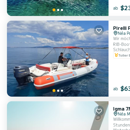
$2
ab
Pirell
Néa P
Wir möch
RIB-Boot
Schlauc
liebsten
Toller
Pirelli 
$6
ab
Igma 7
Néa M
Willkom
Stunden 