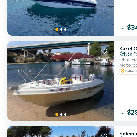
$3
ab
Karel 
Néa P
Ohne Fü
Motorb
Toller
$2
ab
Solema