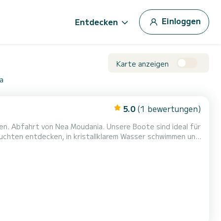
Einloggen
Entdecken
Karte anzeigen
a
5.0
(1 bewertungen)
hen. Abfahrt von Nea Moudania. Unsere Boote sind ideal für
 Buchten entdecken, in kristallklarem Wasser schwimmen und
*Kraftstoff wird nach der Kreuzfahrt zusätzlich
dienen. Vollständige Anweisungen vor Ort. Kraftstof...