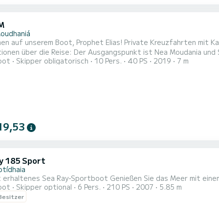
M
oudhaniá
en auf unserem Boot, Prophet Elias! Private Kreuzfahrten mit Kap
ionen über die Reise: Der Ausgangspunkt ist Nea Moudania und S
oot
Skipper obligatorisch
10 Pers.
40 PS
2019
7 m
und um die Halbinsel Kassandra statt. (Zeit zum Erkunden :D) *De
rt berechnet und kostet in der Regel 70–130 €. *NUR BAR *Der Pr
19,53
y 185 Sport
otídhaia
sehr gut erhaltenes Sea Ray-Sportboot Genießen Si
oot
Skipper optional
6 Pers.
210 PS
2007
5.85 m
 Besitzer