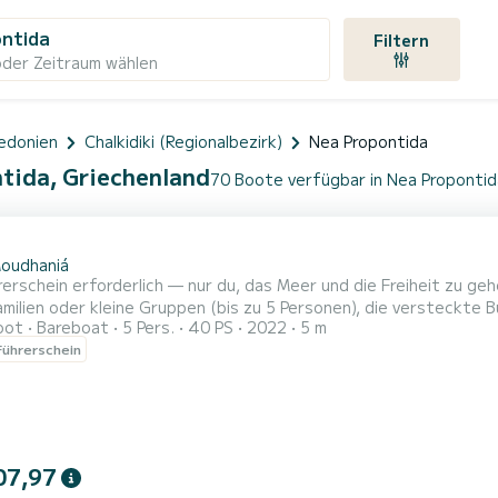
ontida
Filtern
oder Zeitraum wählen
edonien
Chalkidiki (Regionalbezirk)
Nea Propontida
ntida, Griechenland
70 Boote verfügbar in Nea Propontid
oudhaniá
rerschein erforderlich — nur du, das Meer und die Freiheit zu ge
amilien oder kleine Gruppen (bis zu 5 Personen), die versteckte
oot
Bareboat
5 Pers.
40 PS
2022
5 m
ntspannten Tag unter der griechischen Sonne genießen möchten. 
ührerschein
t und kostet in der Regel 70–130 €. Nur Bargeld.* Einfach zu be
07,97