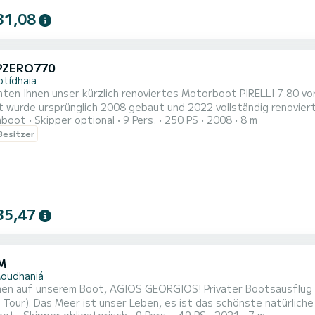
31,08
i PZERO770
otídhaia
ten Ihnen unser kürzlich renoviertes Motorboot PIRELLI 7.80 vorst
 wurde ursprünglich 2008 gebaut und 2022 vollständig renoviert.
hboot
Skipper optional
9 Pers.
250 PS
2008
8 m
 Menschen einen unvergesslichen Tag auf dem Wasser zu bieten. 
 Besitzer
7.80 für eine komfortable und sichere Kreuzfahrt unter der Leitung
35,47
M
oudhaniá
men auf unserem Boot, AGIOS GEORGIOS! Privater Bootsausflug mi
Tour). Das Meer ist unser Leben, es ist das schönste natürliche