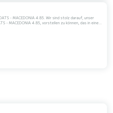
TS - MACEDONIA 4.85. Wir sind stolz darauf, unser
S - MACEDONIA 4.85, vorstellen zu können, das in einem
ki - zur Miete zur Verfügung steht. Das Boot ist täglich
blem! Sie können unser Boot ohne Speedbootführerschein