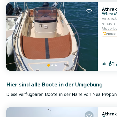
Athrak
Néa M
Entdeck
robuste
Motorb
der schö
Flexib
von 09:
mieten, 
$1
ab
Hier sind alle Boote in der Umgebung
Diese verfügbaren Boote in der Nähe von Nea Propont
Athrak