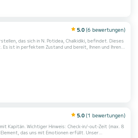
5.0
(6 bewertungen)
ellen, das sich in N. Potidea, Chalkidiki, befindet. Dieses
 Es ist in perfektem Zustand und bereit, Ihnen und Ihren
Mit einer Kapazität von bis zu 10 Passagieren sorgt die
 eines erfahrenen Skippers, der Sie zu...
5.0
(1 bewertungen)
t Kapitän. Wichtiger Hinweis: Check-in/-out-Zeit (max. 8
 Element, das uns mit Emotionen erfüllt. Unser