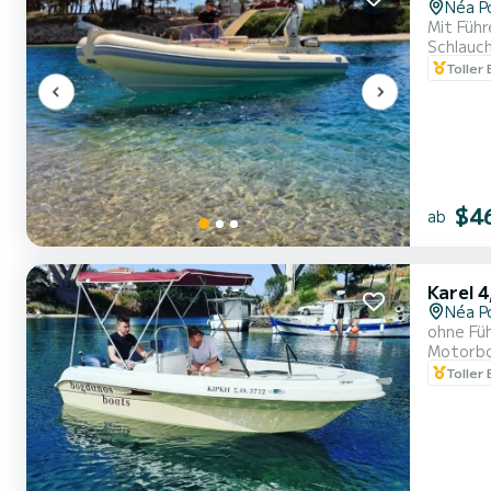
Néa P
Mit Führ
Schlauc
Toller
$4
ab
Karel 4
Néa P
ohne Füh
Motorb
Toller