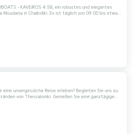
KIBOATS - KAVEIROS 4.58, ein robustes und elegantes
oudania in Chalkidiki. Es ist täglich von 09:00 bis etwa
ein mieten, da der Außenbordmotor 30PS hat und sehr
s Sie über die Navigation auf dem Meer wissen müssen.
 eine unvergessliche Reise erleben? Begleiten Sie uns zu
ränden von Thessaloniki. Genießen Sie eine ganztägige
m komfortablen, sicheren und luxuriösen Boot Hunter 460 –
ne und sonnige Strände ansehen, wir werden das tür...