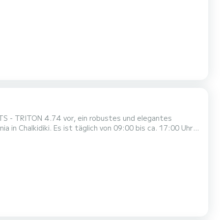
tiven Katamaranen, die speziell für Meerliebhaber
hochwertige Design der von uns angebotenen Katamarane
S - TRITON 4.74 vor, ein robustes und elegantes
09:00 bis ca. 17:00 Uhr
n Sie sich keine Sorgen, wir werden Ihnen vor der Abfahrt