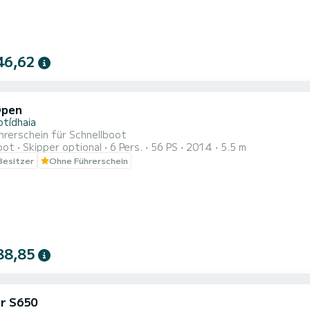
46,62
Open
otídhaia
hrerschein für Schnellboot
oot
Skipper optional
6 Pers.
56 PS
2014
5.5 m
 Besitzer
Ohne Führerschein
88,85
r S650