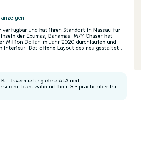
 anzeigen
r verfügbar und hat ihren Standort in Nassau für
 Inseln der Exumas, Bahamas. M/Y Chaser hat
er Million Dollar im Jahr 2020 durchlaufen und
 Interieur. Das offene Layout des neu gestalteten
räumiges und großzügiges Gefühl auf dem
uptdecks wurde ersetzt und modernisiert. Zu den
Chaser gehören ein neues Flybridge, das eine
gebung oder eine offene Option mit reichlich
aneele lassen sich leicht öffnen, um eine offene
r Bootsvermietung ohne APA und
n sehr gefällt! Ihr offenes Achterdeck bietet
unserem Team während Ihrer Gespräche über Ihr
bis acht Personen um einen wunderschön
z für bis zu sechs Gäste in drei Kabinen, jede mit