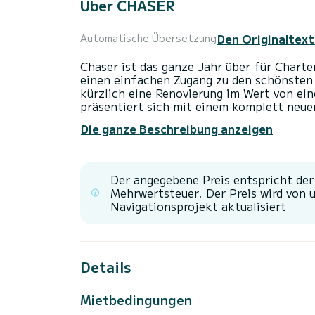
Über CHASER
Den Originaltext
Automatische Übersetzung
Chaser ist das ganze Jahr über für Charte
einen einfachen Zugang zu den schönsten
kürzlich eine Renovierung im Wert von ein
präsentiert sich mit einem komplett neuen
Salons und der Kombüse vermittelt ein ge
Die ganze Beschreibung anzeigen
Hauptdeck. Praktisch jeder Aspekt des Ha
weiteren bemerkenswerten Merkmalen von 
vollständig geschlossene klimatisierte Um
Sitzgelegenheiten bietet. Die Flybridge-P
Der angegebene Preis entspricht de
Luftatmosphäre zu schaffen, die den Gäste
Mehrwertsteuer. Der Preis wird von 
großzügige Sitzgelegenheiten für sechs 
Navigationsprojekt aktualisiert
handgefertigten Teaktisch. Sie bietet Plat
Details
Mietbedingungen