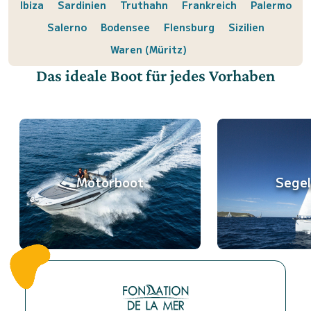
Ibiza
Sardinien
Truthahn
Frankreich
Palermo
Salerno
Bodensee
Flensburg
Sizilien
Waren (Müritz)
Das ideale Boot für jedes Vorhaben
Motorboot
Sege